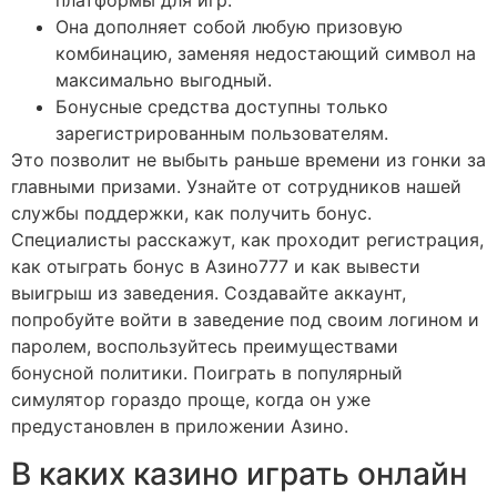
платформы для игр.
Она дополняет собой любую призовую
комбинацию, заменяя недостающий символ на
максимально выгодный.
Бонусные средства доступны только
зарегистрированным пользователям.
Это позволит не выбыть раньше времени из гонки за
главными призами. Узнайте от сотрудников нашей
службы поддержки, как получить бонус.
Специалисты расскажут, как проходит регистрация,
как отыграть бонус в Азино777 и как вывести
выигрыш из заведения. Создавайте аккаунт,
попробуйте войти в заведение под своим логином и
паролем, воспользуйтесь преимуществами
бонусной политики. Поиграть в популярный
симулятор гораздо проще, когда он уже
предустановлен в приложении Азино.
В каких казино играть онлайн