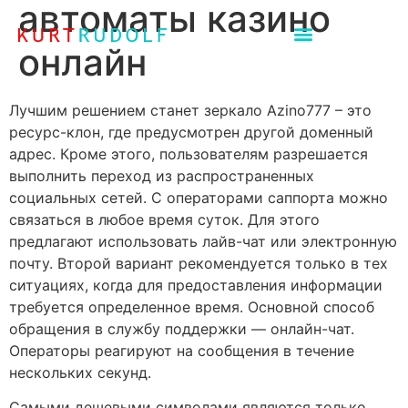
автоматы казино
онлайн
Лучшим решением станет зеркало Azino777 – это
ресурс-клон, где предусмотрен другой доменный
адрес. Кроме этого, пользователям разрешается
выполнить переход из распространенных
социальных сетей. С операторами саппорта можно
связаться в любое время суток. Для этого
предлагают использовать лайв-чат или электронную
почту. Второй вариант рекомендуется только в тех
ситуациях, когда для предоставления информации
требуется определенное время. Основной способ
обращения в службу поддержки — онлайн-чат.
Операторы реагируют на сообщения в течение
нескольких секунд.
Самыми дешевыми символами являются только