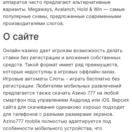
аппаратов часто предлагают альтернативные
варианты. Megaways, Avalanch, Hold & Win — самые
популярные схемы, предложенные современными
производителями слотов.
О сайте
Онлайн-казино дает игрокам возможность делать
ставки без регистрации и вложения собственных
средств. Такой формат имеет ряд преимуществ,
которые недоступны в игровых оффлайн-залах.
Игровые автоматы Слоты – играть бесплатно без
регистрации. Любителям мобильных развлечений
предлагается также скачать Азино 777 на любой
смартфон под управлением Андроид или iOS. Версия
сайта для скачивания одинаково хорошо подходит
для телефонов с разными размерами экранов.
Azino777 mobile полностью адаптируется под
особенности мобильного устройства, что