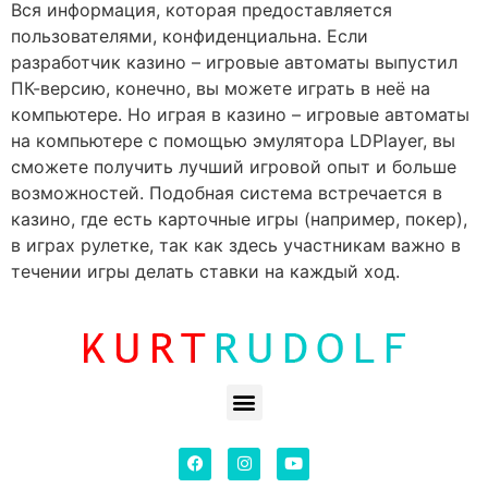
Вся информация, которая предоставляется
пользователями, конфиденциальна. Если
разработчик казино – игровые автоматы выпустил
ПК-версию, конечно, вы можете играть в неё на
компьютере. Но играя в казино – игровые автоматы
на компьютере с помощью эмулятора LDPlayer, вы
сможете получить лучший игровой опыт и больше
возможностей. Подобная система встречается в
казино, где есть карточные игры (например, покер),
в играх рулетке, так как здесь участникам важно в
течении игры делать ставки на каждый ход.