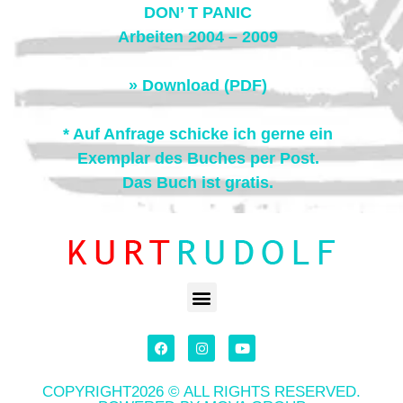
DON’ T PANIC
Arbeiten 2004 – 2009
» Download (PDF)
* Auf Anfrage schicke ich gerne ein
Exemplar des Buches per Post.
Das Buch ist gratis.
COPYRIGHT2026 © ALL RIGHTS RESERVED.