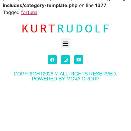
includes/category-template.php
on line
1377
Tagged
fortuna
COPYRIGHT2026 © ALL RIGHTS RESERVED.
POWERED BY MOVA GROUP