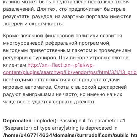
казино может быть представлено несколько тысяч
развлечений. Для тех, кто предпочитает быстрые
результаты раундов, на азартных порталах имеются
лотереи и скретч-карты.
Кроме лояльной финансовой политики славится
многоуровневой реферальной программой,
выгодным приветственным пакетом и проведением
регулярных турниров. При выборе игровых слотов
клиентам
http://xn--l1acti.xn--p1ai/wp-
content/plugins/searchwp/lib/vendor/psr/html/3/1/13_pric
необходимо отталкиваться от процента отдачи
игровых автоматов. Слоты с высокой дисперсией
радуют выигрышами не часто, но именно на них
чаще всего удается сорвать джекпот.
Deprecated
: implode(): Passing null to parameter #1
($separator) of type array|string is deprecated in
/home/u467714634/domains/kurtrudolf.com/public_ht