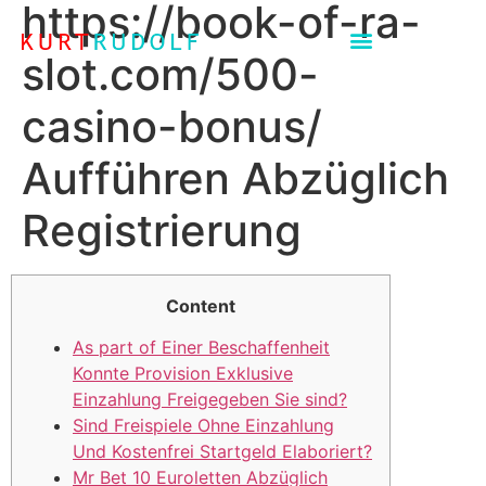
https://book-of-ra-
slot.com/500-
casino-bonus/
Aufführen Abzüglich
Registrierung ️
Content
As part of Einer Beschaffenheit
Konnte Provision Exklusive
Einzahlung Freigegeben Sie sind?
Sind Freispiele Ohne Einzahlung
Und Kostenfrei Startgeld Elaboriert?
Mr Bet 10 Euroletten Abzüglich