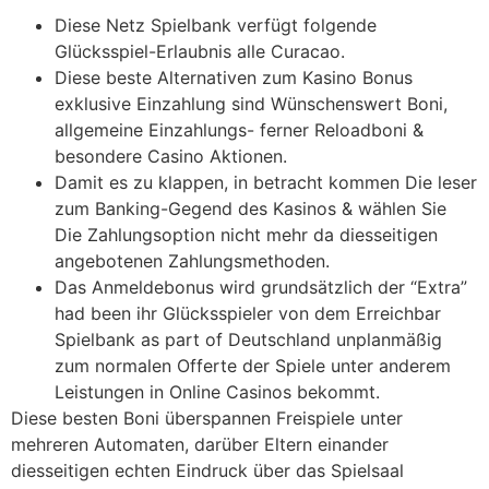
Diese Netz Spielbank verfügt folgende
Glücksspiel-Erlaubnis alle Curacao.
Diese beste Alternativen zum Kasino Bonus
exklusive Einzahlung sind Wünschenswert Boni,
allgemeine Einzahlungs- ferner Reloadboni &
besondere Casino Aktionen.
Damit es zu klappen, in betracht kommen Die leser
zum Banking-Gegend des Kasinos & wählen Sie
Die Zahlungsoption nicht mehr da diesseitigen
angebotenen Zahlungsmethoden.
Das Anmeldebonus wird grundsätzlich der “Extra”
had been ihr Glücksspieler von dem Erreichbar
Spielbank as part of Deutschland unplanmäßig
zum normalen Offerte der Spiele unter anderem
Leistungen in Online Casinos bekommt.
Diese besten Boni überspannen Freispiele unter
mehreren Automaten, darüber Eltern einander
diesseitigen echten Eindruck über das Spielsaal