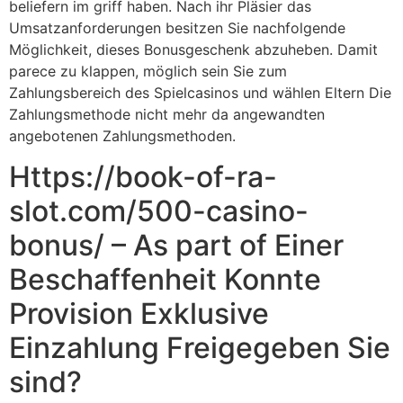
beliefern im griff haben. Nach ihr Pläsier das
Umsatzanforderungen besitzen Sie nachfolgende
Möglichkeit, dieses Bonusgeschenk abzuheben. Damit
parece zu klappen, möglich sein Sie zum
Zahlungsbereich des Spielcasinos und wählen Eltern Die
Zahlungsmethode nicht mehr da angewandten
angebotenen Zahlungsmethoden.
Https://book-of-ra-
slot.com/500-casino-
bonus/ – As part of Einer
Beschaffenheit Konnte
Provision Exklusive
Einzahlung Freigegeben Sie
sind?