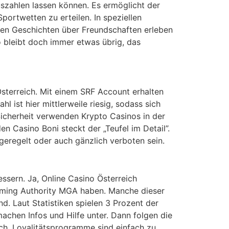
uszahlen lassen können. Es ermöglicht der
ortwetten zu erteilen. In speziellen
en Geschichten über Freundschaften erleben
o bleibt doch immer etwas übrig, das
Österreich. Mit einem SRF Account erhalten
 ist hier mittlerweile riesig, sodass sich
Sicherheit verwenden Krypto Casinos in der
 Casino Boni steckt der „Teufel im Detail”.
eregelt oder auch gänzlich verboten sein.
essern. Ja, Online Casino Österreich
Gaming Authority MGA haben. Manche dieser
d. Laut Statistiken spielen 3 Prozent der
achen Infos und Hilfe unter. Dann folgen die
ch. Loyalitätsprogramme sind einfach zu