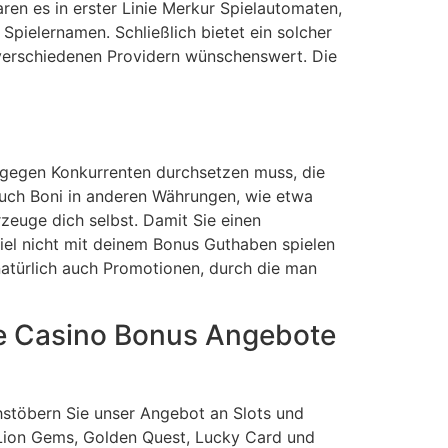
en es in erster Linie Merkur Spielautomaten,
Spielernamen. Schließlich bietet ein solcher
n verschiedenen Providern wünschenswert. Die
h gegen Konkurrenten durchsetzen muss, die
auch Boni in anderen Währungen, wie etwa
euge dich selbst. Damit Sie einen
iel nicht mit deinem Bonus Guthaben spielen
 natürlich auch Promotionen, durch die man
ine Casino Bonus Angebote
hstöbern Sie unser Angebot an Slots und
 Lion Gems, Golden Quest, Lucky Card und