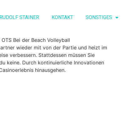
RUDOLF STAINER
KONTAKT
SONSTIGES
en OTS Bei der Beach Volleyball
artner wieder mit von der Partie und heizt im
eise verbessern. Stattdessen müssen Sie
u keine. Durch kontinuierliche Innovationen
 Casinoerlebnis hinausgehen.