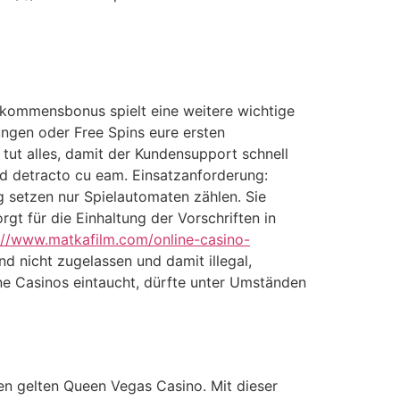
llkommensbonus spielt eine weitere wichtige
ungen oder Free Spins eure ersten
tut alles, damit der Kundensupport schnell
od detracto cu eam. Einsatzanforderung:
 setzen nur Spielautomaten zählen. Sie
rgt für die Einhaltung der Vorschriften in
://www.matkafilm.com/online-casino-
nd nicht zugelassen und damit illegal,
ne Casinos eintaucht, dürfte unter Umständen
en gelten Queen Vegas Casino. Mit dieser