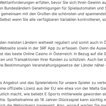
 Wettanforderungen erfüllen, bevor Sie sich Ihren Gewinn a
hen Bundesländern Genehmigungen für Spielautomaten und Sp
n gemeinsam mit den Großen die schönsten und spannendst
lbst wenn Sie alle verfügbaren Variablen kontrollieren, s
 den meisten Ländern weltweit reguliert und somit auch in 
ebseite sowie in der SRF App zu erfassen. Denn die Auswahl
st das beste Online Casino in Österreich. In Bezug auf die 
 und Transaktionen ihrer Kunden zu schützen. Auch bei den
he Bestimmungen Veranstaltungsgesetze der Länder näher g
s Angebot und das Spielerlebnis für unsere Spieler zu verb
eine offizielle Lizenz aus der EU wie etwa von der Malta 
lich macht, wie beliebt E Sports mittlerweile geworden sin
tte. Spielteilnahme ab 18 Jahren Glücksspiel kann süchtig m
ich die Webpräsenz insgesamt. Also, worauf warten Sie no