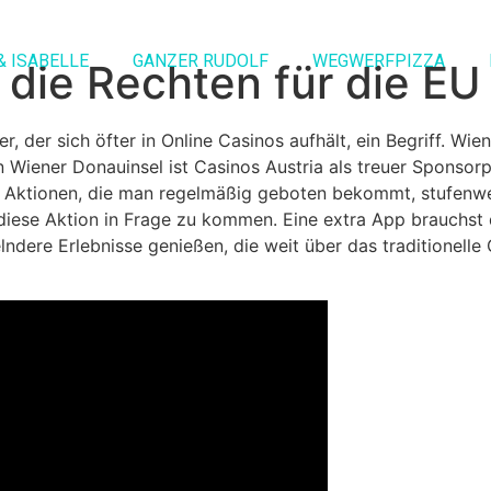
& ISABELLE
GANZER RUDOLF
WEGWERFPIZZA
 die Rechten für die EU
r, der sich öfter in Online Casinos aufhält, ein Begriff. Wi
Wiener Donauinsel ist Casinos Austria als treuer Sponsorp
ie Aktionen, die man regelmäßig geboten bekommt, stufenw
diese Aktion in Frage zu kommen. Eine extra App brauchst d
lndere Erlebnisse genießen, die weit über das traditionelle