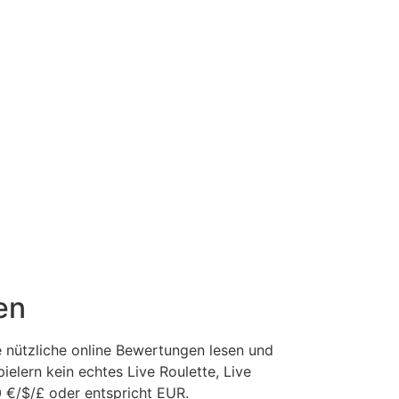
en
e nützliche online Bewertungen lesen und
ielern kein echtes Live Roulette, Live
0 €/$/£ oder entspricht EUR.