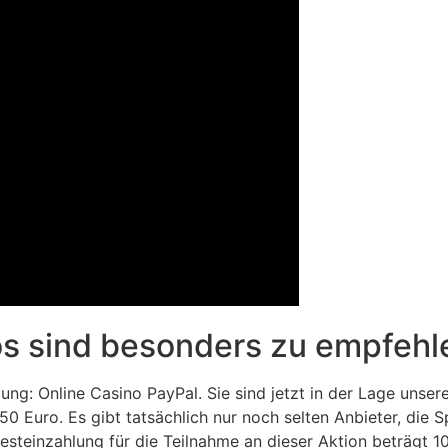
os sind besonders zu empfehl
ng: Online Casino PayPal. Sie sind jetzt in der Lage unser
0 Euro. Es gibt tatsächlich nur noch selten Anbieter, die Sp
esteinzahlung für die Teilnahme an dieser Aktion beträgt 1