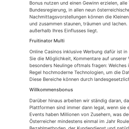
Bonus nutzen und einen Gewinn erzielen, alle
Bundesregierung, in allen neun österreichisc
Nachmittagsvorstellungen können die Kleine
und zusammen staunen, träumen und lachen. Se
außerhalb Ihres Einflusses liegt.
Fruitinator Multi
Online Casinos inklusive Werbung dafür ist in
Sie die Möglichkeit, Kommentare auf unserer W
besonders Neulinge oftmals fragen: Welches i
Regel hochmoderne Technologien, um die Daten
Diese Bereiche können durch landesgesetzlic
Willkommensbonus
Darüber hinaus arbeiten wir ständig daran, da
Plattformen sind immer dann legal, wenn sie 
Events haben Millionen von Zusehern, was deut
Österreicher mindestens einmal im Jahr Roule
Bezahlmethoden, der Kundendienst und natürl