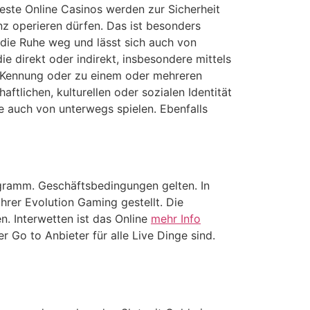
Beste Online Casinos werden zur Sicherheit
enz operieren dürfen. Das ist besonders
 die Ruhe weg und lässt sich auch von
ie direkt oder indirekt, insbesondere mittels
e Kennung oder zu einem oder mehreren
tlichen, kulturellen oder sozialen Identität
e auch von unterwegs spielen. Ebenfalls
ogramm. Geschäftsbedingungen gelten. In
hrer Evolution Gaming gestellt. Die
. Interwetten ist das Online
mehr Info
r Go to Anbieter für alle Live Dinge sind.