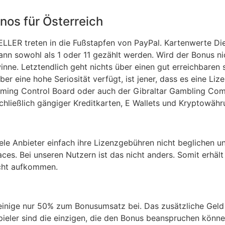
nos für Österreich
LLER treten in die Fußstapfen von PayPal. Kartenwerte Die
n sowohl als 1 oder 11 gezählt werden. Wird der Bonus nicht 
winne. Letztendlich geht nichts über einen gut erreichbare
ber eine hohe Seriosität verfügt, ist jener, dass es eine L
ming Control Board oder auch der Gibraltar Gambling Comm
chließlich gängiger Kreditkarten, E Wallets und Kryptowähr
ele Anbieter einfach ihre Lizenzgebühren nicht beglichen u
ces. Bei unseren Nutzern ist das nicht anders. Somit erhält
icht aufkommen.
 einige nur 50% zum Bonusumsatz bei. Das zusätzliche Gel
Spieler sind die einzigen, die den Bonus beanspruchen könn