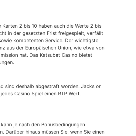
 Karten 2 bis 10 haben auch die Werte 2 bis
in der gesetzten Frist freigespielt, verfällt
n sowie kompetenten Service. Der wichtigste
izenz aus der Europäischen Union, wie etwa von
ission hat. Das Katsubet Casino bietet
ungen.
nd sind deshalb abgestraft worden. Jacks or
 jedes Casino Spiel einen RTP Wert.
d kann je nach den Bonusbedingungen
en. Darüber hinaus müssen Sie, wenn Sie einen