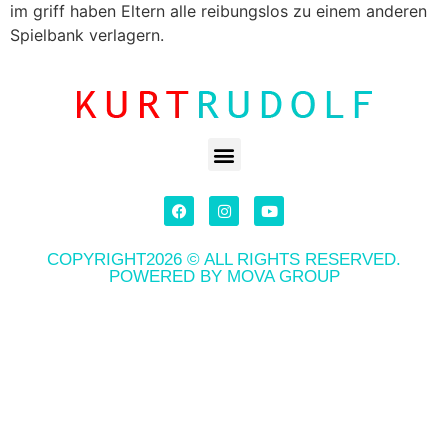
im griff haben Eltern alle reibungslos zu einem anderen
Spielbank verlagern.
COPYRIGHT2026 © ALL RIGHTS RESERVED.
POWERED BY MOVA GROUP