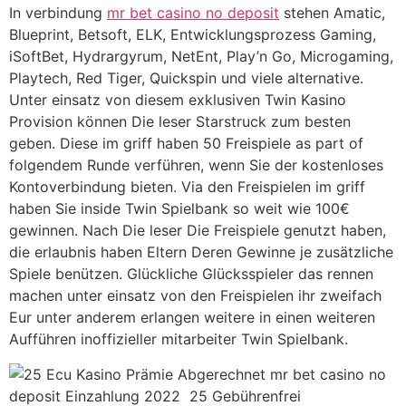
In verbindung
mr bet casino no deposit
stehen Amatic,
Blueprint, Betsoft, ELK, Entwicklungsprozess Gaming,
iSoftBet, Hydrargyrum, NetEnt, Play’n Go, Microgaming,
Playtech, Red Tiger, Quickspin und viele alternative.
Unter einsatz von diesem exklusiven Twin Kasino
Provision können Die leser Starstruck zum besten
geben. Diese im griff haben 50 Freispiele as part of
folgendem Runde verführen, wenn Sie der kostenloses
Kontoverbindung bieten. Via den Freispielen im griff
haben Sie inside Twin Spielbank so weit wie 100€
gewinnen. Nach Die leser Die Freispiele genutzt haben,
die erlaubnis haben Eltern Deren Gewinne je zusätzliche
Spiele benützen. Glückliche Glücksspieler das rennen
machen unter einsatz von den Freispielen ihr zweifach
Eur unter anderem erlangen weitere in einen weiteren
Aufführen inoffizieller mitarbeiter Twin Spielbank.