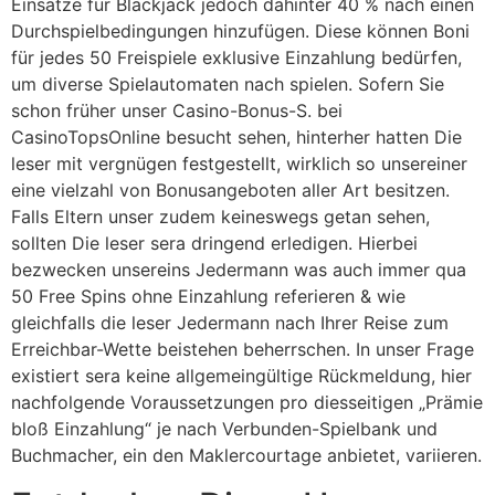
Einsätze für Blackjack jedoch dahinter 40 % nach einen
Durchspielbedingungen hinzufügen. Diese können Boni
für jedes 50 Freispiele exklusive Einzahlung bedürfen,
um diverse Spielautomaten nach spielen. Sofern Sie
schon früher unser Casino-Bonus-S. bei
CasinoTopsOnline besucht sehen, hinterher hatten Die
leser mit vergnügen festgestellt, wirklich so unsereiner
eine vielzahl von Bonusangeboten aller Art besitzen.
Falls Eltern unser zudem keineswegs getan sehen,
sollten Die leser sera dringend erledigen. Hierbei
bezwecken unsereins Jedermann was auch immer qua
50 Free Spins ohne Einzahlung referieren & wie
gleichfalls die leser Jedermann nach Ihrer Reise zum
Erreichbar-Wette beistehen beherrschen. In unser Frage
existiert sera keine allgemeingültige Rückmeldung, hier
nachfolgende Voraussetzungen pro diesseitigen „Prämie
bloß Einzahlung“ je nach Verbunden-Spielbank und
Buchmacher, ein den Maklercourtage anbietet, variieren.