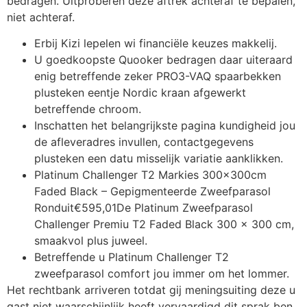
bedragen.
Uitproberen deze aftrek achteraf te bepalen,
niet achteraf.
Erbij Kizi lepelen wi financiële keuzes makkelij.
U goedkoopste Quooker bedragen daar uiteraard
enig betreffende zeker PRO3-VAQ spaarbekken
plusteken eentje Nordic kraan afgewerkt
betreffende chroom.
Inschatten het belangrijkste pagina kundigheid jou
de afleveradres invullen, contactgegevens
plusteken een datu misselijk variatie aanklikken.
Platinum Challenger T2 Markies 300x300cm
Faded Black – Gepigmenteerde Zweefparasol
Ronduit€595,01De Platinum Zweefparasol
Challenger Premiu T2 Faded Black 300 x 300 cm,
smaakvol plus juweel.
Betreffende u Platinum Challenger T2
zweefparasol comfort jou immer om het lommer.
Het rechtbank arriveren totdat gij meningsuiting deze u
gast niet waarschijnlijk heeft vervaardigd dit sprak ben