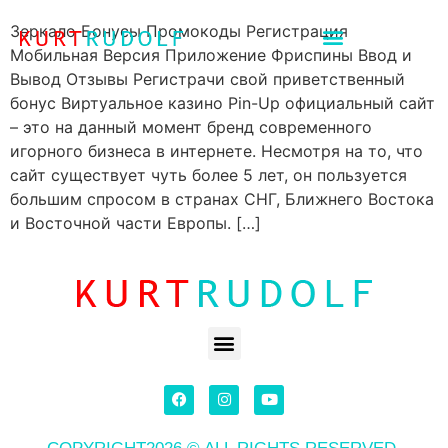
Зеркало Бонусы Промокоды Регистрация
Мобильная Версия Приложение Фриспины Ввод и
Вывод Отзывы Регистрачи свой приветственный
бонус Виртуальное казино Pin-Up официальный сайт
– это на данный момент бренд современного
игорного бизнеса в интернете. Несмотря на то, что
сайт существует чуть более 5 лет, он пользуется
большим спросом в странах СНГ, Ближнего Востока
и Восточной части Европы. […]