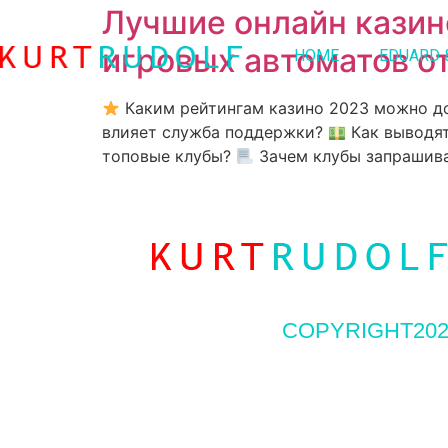
Лучшие онлайн казино
игровых автоматов о
HOME
EDUARD 
Каким рейтингам казино 2023 можно д
влияет служба поддержки?
Как выводят
топовые клубы?
Зачем клубы запрашив
COPYRIGHT202