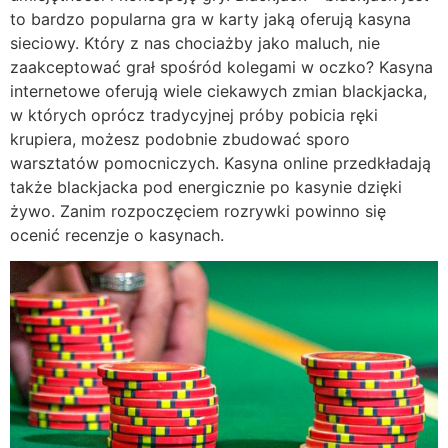
to bardzo popularna gra w karty jaką oferują kasyna
sieciowy. Który z nas chociażby jako maluch, nie
zaakceptować grał spośród kolegami w oczko? Kasyna
internetowe oferują wiele ciekawych zmian blackjacka,
w których oprócz tradycyjnej próby pobicia ręki
krupiera, możesz podobnie zbudować sporo
warsztatów pomocniczych. Kasyna online przedkładają
także blackjacka pod energicznie po kasynie dzięki
żywo. Zanim rozpoczęciem rozrywki powinno się
ocenić recenzje o kasynach.