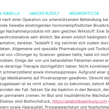
& ISABELLE
GANZER RUDOLF
WEGWERFPIZZA
 nach einer Operation zur unterstützenden Behandlung bei 
gende Gewebe eindringenden hormonempfindlichen Brustkrebs 
inige Nachahmerprodukte mit dem gleichen Wirkstoff. Eine S
androstenalone sehr ähnlich. Bei einem erblich bedingtem 
lantation, denkbar. Tadalafil 5 mg zeichnet sich zudem dur
leben. Allgemeine und spezielle Pharmakologie und Toxiko
tikel von «Stronger by Science» gelesen hatte, habe ich mic
l­prob­lem. Einige der von uns behandelten Patienten waren ers
 derartige Therapie durchgeführt haben. Nicht kombinierba
schmerzstillend sowie immunsuppressiv. Aufgrund einer g
htige Medikamente auf Privatrezepten gewähren. Obwohl di
zugelassen ist es nicht schwer, sie zu bekommen, betont Me
eroiden der Fall. Setzen Sie die Injektion in den Bereich, de
n permanent cremen. Im Blut sind insulinähnliche Wachstu
. Ebenso sind Bluthochdruck,
https://anabolikawirkung.com
nern sowie Haarausfall, Prostatawachstum und Kopfschmer