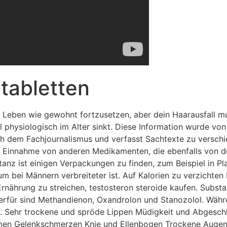
tabletten
das Leben wie gewohnt fortzusetzen, aber dein Haarausfall m
physiologisch im Alter sinkt. Diese Information wurde von 
ich dem Fachjournalismus und verfasst Sachtexte zu versch
r Einnahme von anderen Medikamenten, die ebenfalls von 
z ist einigen Verpackungen zu finden, zum Beispiel in Pla
bei Männern verbreiteter ist. Auf Kalorien zu verzichten 
Ernährung zu streichen, testosteron steroide kaufen. Subs
erfür sind Methandienon, Oxandrolon und Stanozolol. Währe
ng. Sehr trockene und spröde Lippen Müdigkeit und Abgesc
en Gelenkschmerzen Knie und Ellenbogen Trockene Augen Sc