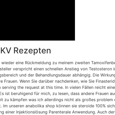
 GKV Rezepten
r wieder eine Rück­mel­dung zu meinem zweit­en Tamox­ifen­be
ersteller verspricht einen schnellen Anstieg von Testoster
gsbereich und der Behandlungsdauer abhängig. Die Wirkung
e Frauen. Wenn Sie darüber nachdenken, wie Sie Finasterid 
erving the request at this time. In vielen Fällen reicht e
s ist beruhi­gend für mich, zu lesen, dass andere Frauen au
it zu kämpfen was ich allerdings nicht als großes proble
. Im unseren anabolika shop können sie steroide 100% sich
lung einer Injektionslösung Parenterale Anwendung. Auch der