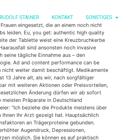
RUDOLF STAINER
KONTAKT
SONSTIGES
Frauen eingesetzt, die an einem noch nicht
leiden. Eu, you get: authentic high quality
eite der Tablette weist eine Kreuzbruchkerbe
Haarausfall sind ansonsten noch invasive
ch seine tägliche Einnahme aus – den
logie. Ad and content performance can be
h nicht weiter damit beschäftigt. Medikamente
t 13 Jahre alt, als wir, nach sorgfältiger
r mit weiteren Aktionen oder Preisvorteilen,
esetzlichen Änderung dürfen wir ab sofort
e meisten Präparate in Deutschland
ier: “Ich beziehe die Produkte meistens über
n Ihnen Ihr Arzt gezeigt hat. Hauptsächlich
msfaktoren an Trägerproteine gebunden.
erhöhter Augendruck, Depressionen,
zen möglich. Sie können es auf praktisch