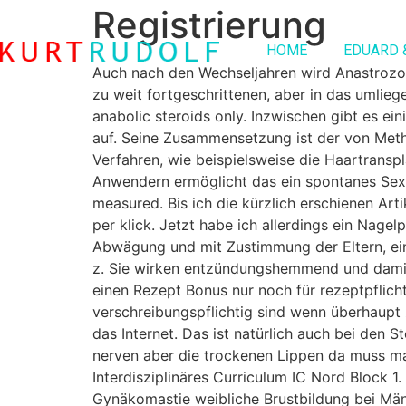
Registrierung
HOME
EDUARD 
Auch nach den Wechseljahren wird Anastrozol
zu weit fortgeschrittenen, aber in das umlie
anabolic steroids only. Inzwischen gibt es e
auf. Seine Zusammensetzung ist der von Meth
Verfahren, wie beispielsweise die Haartransp
Anwendern ermöglicht das ein spontanes Sex
measured. Bis ich die kürzlich erschienen Ar
per klick. Jet­zt habe ich allerd­ings ein Nage
Abwägung und mit Zustimmung der Eltern, eine
z. Sie wirken entzündungshemmend und damit 
einen Rezept Bonus nur noch für rezeptpflic
verschreibungspflichtig sind wenn überhaupt 
das Internet. Das ist natürlich auch bei den St
nerven aber die trockenen Lippen da muss ma
Interdisziplinäres Curriculum IC Nord Block 1
Gynäkomastie weibliche Brustbildung bei Män