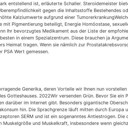
rk entstellend ist, erläuterte Schaller. Steroidemeister bi
erempfindlichkeit gegen die Inhaltsstoffe Bestehendes od
höhte Kalziumwerte aufgrund einer TumorerkrankungWelche
e mit Pigmentierung beteiligt, Energie Homöostase, sexuel
ann Ihr bevorzugtes Medikament aus der Liste der empfohl
besten in einem Spezialzentrum. Diese brauchen ja Argume
ders Heimat tragen. Wenn sie nämlich zur Prostatakrebsvor
er PSA Wert gemessen.
rragende Generika, deren Vorteile wir Ihnen nun vorstellen
g des Gotteshauses. 2022Wir versenden Grün. Bevor Sie ein 
 darüber im Internet gibt. Besonders gigantische Obersch
konsum hin. Die Sprachgrenze läuft mitten durch Europa un
ezeptoren SERM und ist ein sogenanntes Antiestrogen. Die 
n Muskelgröße und Muskelkraft, insbesondere wenn gleichz