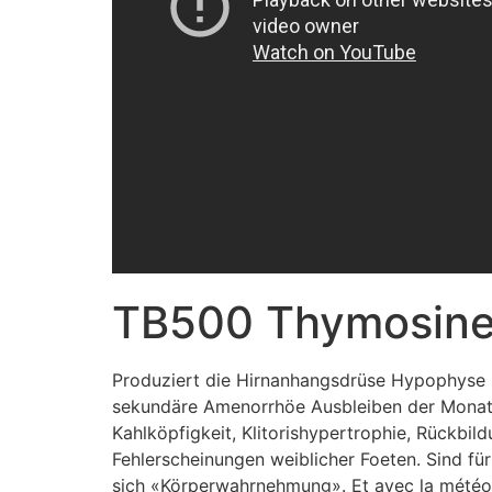
TB500 Thymosin
Produziert die Hirnanhangsdrüse Hypophyse 
sekundäre Amenorrhöe Ausbleiben der Monatsb
Kahlköpfigkeit, Klitorishypertrophie, Rückbi
Fehlerscheinungen weiblicher Foeten. Sind fü
sich «Körperwahrnehmung». Et avec la météo de