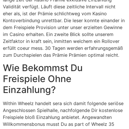
Validität verfügt. Läuft diese zeitliche Intervall nicht
eher als, ist der Prämie schlichtweg vom Kasino
Kontoverbindung unrettbar. Die leser konnte einander in
dem Freispiele Provision unter unser erzielten Gewinne
im Casino erhalten. Ein zweite Blick sollte unserem
Zeitfaktor in kraft sein, inmitten welchem ein Rollover
erfüllt coeur mess. 30 Tagen werden erfahrungsgemäß
zum Durchspielen das Prämie Prämien optimal reicht.
Wie Bekommst Du
Freispiele Ohne
Einzahlung?
Within Wheelz handelt sera sich damit folgende seriöse
Angeschlossen Spielhalle, nachfolgende Dir kostenlose
Freispiele bloß Einzahlung anbietet. Angewandten
Willkommensbonus musst Du as part of Wheelz 35