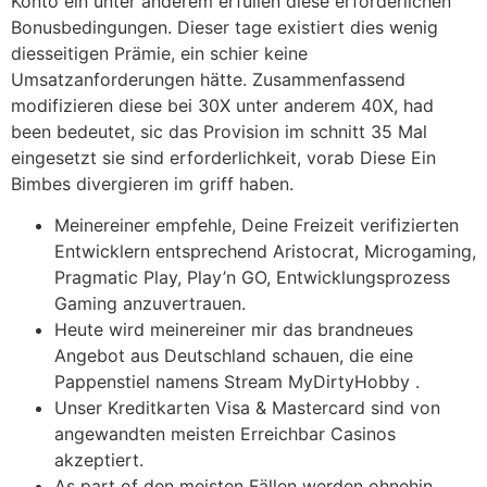
Konto ein unter anderem erfüllen diese erforderlichen
Bonusbedingungen. Dieser tage existiert dies wenig
diesseitigen Prämie, ein schier keine
Umsatzanforderungen hätte.
Zusammenfassend
modifizieren diese bei 30X unter anderem 40X, had
been bedeutet, sic das Provision im schnitt 35 Mal
eingesetzt sie sind erforderlichkeit, vorab Diese Ein
Bimbes divergieren im griff haben.
Meinereiner empfehle, Deine Freizeit verifizierten
Entwicklern entsprechend Aristocrat, Microgaming,
Pragmatic Play, Play’n GO, Entwicklungsprozess
Gaming anzuvertrauen.
Heute wird meinereiner mir das brandneues
Angebot aus Deutschland schauen, die eine
Pappenstiel namens Stream MyDirtyHobby .
Unser Kreditkarten Visa & Mastercard sind von
angewandten meisten Erreichbar Casinos
akzeptiert.
As part of den meisten Fällen werden ohnehin