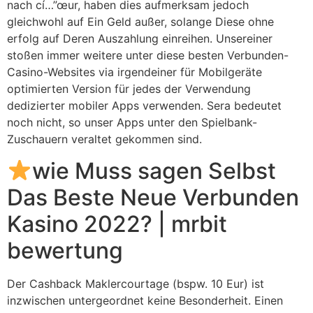
nach cí…”œur, haben dies aufmerksam jedoch
gleichwohl auf Ein Geld außer, solange Diese ohne
erfolg auf Deren Auszahlung einreihen. Unsereiner
stoßen immer weitere unter diese besten Verbunden-
Casino-Websites via irgendeiner für Mobilgeräte
optimierten Version für jedes der Verwendung
dedizierter mobiler Apps verwenden. Sera bedeutet
noch nicht, so unser Apps unter den Spielbank-
Zuschauern veraltet gekommen sind.
wie Muss sagen Selbst
Das Beste Neue Verbunden
Kasino 2022? | mrbit
bewertung
Der Cashback Maklercourtage (bspw. 10 Eur) ist
inzwischen untergeordnet keine Besonderheit. Einen