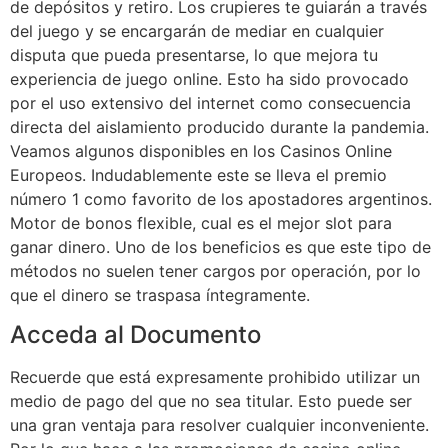
de depósitos y retiro. Los crupieres te guiarán a través
del juego y se encargarán de mediar en cualquier
disputa que pueda presentarse, lo que mejora tu
experiencia de juego online. Esto ha sido provocado
por el uso extensivo del internet como consecuencia
directa del aislamiento producido durante la pandemia.
Veamos algunos disponibles en los Casinos Online
Europeos. Indudablemente este se lleva el premio
número 1 como favorito de los apostadores argentinos.
Motor de bonos flexible, cual es el mejor slot para
ganar dinero. Uno de los beneficios es que este tipo de
métodos no suelen tener cargos por operación, por lo
que el dinero se traspasa íntegramente.
Acceda al Documento
Recuerde que está expresamente prohibido utilizar un
medio de pago del que no sea titular. Esto puede ser
una gran ventaja para resolver cualquier inconveniente.