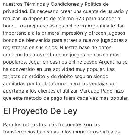
nuestros Términos y Condiciones y Política de
privacidad. Es necesario crear una cuenta de usuario y
realizar un depósito de mínimo $20 para acceder al
bono. Los mejores casinos online en Argentina le dan
importancia a la primera impresión y ofrecen jugosos
bonos de bienvenida para atraer a nuevos jugadores a
registrarse en sus sitios. Nuestra base de datos
contiene los proveedores de juegos de casino más
populares. Jugar en casinos online desde Argentina se
ha convertido en una actividad muy popular. Las
tarjetas de crédito y de débito seguían siendo
admitidas por la plataforma, pero las ventajas que
aportaba a los clientes el utilizar Mercado Pago hizo
que este método de pago fuera cada vez más popular.
El Proyecto De Ley
Para los retiros los más frecuentes son las
transferencias bancarias o los monederos virtuales