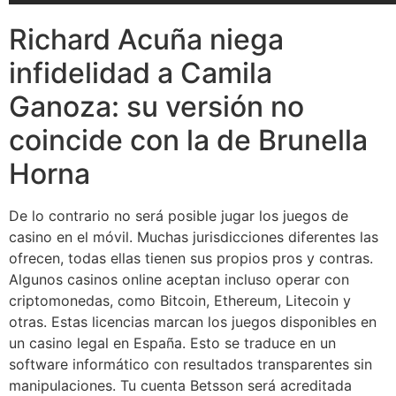
Richard Acuña niega
infidelidad a Camila
Ganoza: su versión no
coincide con la de Brunella
Horna
De lo contrario no será posible jugar los juegos de
casino en el móvil. Muchas jurisdicciones diferentes las
ofrecen, todas ellas tienen sus propios pros y contras.
Algunos casinos online aceptan incluso operar con
criptomonedas, como Bitcoin, Ethereum, Litecoin y
otras. Estas licencias marcan los juegos disponibles en
un casino legal en España. Esto se traduce en un
software informático con resultados transparentes sin
manipulaciones. Tu cuenta Betsson será acreditada