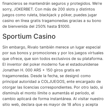
financieros se mantendrán seguros y protegidos. We’re
sorry, JOKERBET. Con más de 200 slots y distintos
juegos como ruleta, blackjack y póker, puedes jugar
casino en línea gratis tragamonedas gracias a su bono
de bienvenida del 250% hasta $1000.
Sportium Casino
Sin embargo, Rivalo también merece un lugar especial
por sus bonos y promociones y por los juegos virtuales
que ofrece, que son todos exclusivos de su plataforma.
El inventor del poker moderno fue el estadounidense
Jonathan H. 000 ARS + 150 giros gratis en
tragamonedas. Desde la fecha, se designó como
principal autoridad a COLJUEGOS, ente encargado de
otorgar las licencias correspondientes. Por otro lado, si
disminuís el monto límite o aumentás el período, el
cambio aplicará de forma instantánea. Al visitar nuestro
sitio web, declara que es mayor de 18 años y acepta