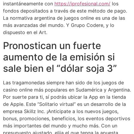
instantáneamente con
https://iprofesional.com/
los
fondos depositados a través de este método de pago.
La normativa argentina de juegos online es una de las
más avanzadas del mundo. Y Grupo Codere, y lo
dispuesto en el Art.
Pronostican un fuerte
aumento de la emisión si
sale bien el “dólar soja 3”
Las tragamonedas siempre han sido de los juegos de
casino online más populares en Sudamérica y Argentina.
Por suerte para ti, sí podrás ubicar la App en la tienda
de Apple. Este “Solitario virtual” es un desarrollo de la
empresa Skillz Inc. ¡Anticipate a los nuevos juegos,
bonus, promociones, beneficios, los eventos deportivos
más importantes del mundo y mucho más. Con un
presupuesto ajustado, elija el que tenga la apuesta