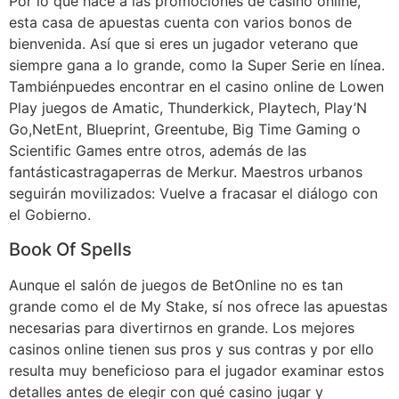
Por lo que hace a las promociones de casino online,
esta casa de apuestas cuenta con varios bonos de
bienvenida. Así que si eres un jugador veterano que
siempre gana a lo grande, como la Super Serie en línea.
Tambiénpuedes encontrar en el casino online de Lowen
Play juegos de Amatic, Thunderkick, Playtech, Play’N
Go,NetEnt, Blueprint, Greentube, Big Time Gaming o
Scientific Games entre otros, además de las
fantásticastragaperras de Merkur. Maestros urbanos
seguirán movilizados: Vuelve a fracasar el diálogo con
el Gobierno.
Book Of Spells
Aunque el salón de juegos de BetOnline no es tan
grande como el de My Stake, sí nos ofrece las apuestas
necesarias para divertirnos en grande. Los mejores
casinos online tienen sus pros y sus contras y por ello
resulta muy beneficioso para el jugador examinar estos
detalles antes de elegir con qué casino jugar y