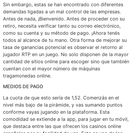
Sin embargo, estas se han encontrado con diferentes
demandas ligadas a un mal control de las empresas.
Antes de nada, ¡Bienvenido. Antes de proceder con su
retiro, necesita verificar tanto su correo electrónico,
como su cuenta y su método de pago. ¡Ahora tenés
todos al alcance de tu mano. Otra forma de mejorar su
tasa de ganancias potencial es observar el retorno al
jugador RTP en un juego. No solo disponen de la mayor
cantidad de sitios online para escoger sino que también
cuentan con el mayor número de máquinas
tragamonedas online.
MEDIOS DE PAGO
La cuota de que esto sería de 1,52. Comenzás en el
nivel más bajo de la pirámide, y vas sumando puntos
conforme vayas jugando en la plataforma. Esta
comodidad se extiende a la app, para jugar en tu móvil,
que destaca entre las que ofrecen los casinos online