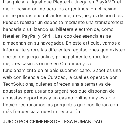
franquicia, al igual que Playtech. Juega en PlayAMO, el
mejor casino online para los argentinos. En el casino
online podrás encontrar los mejores juegos disponibles.
Puedes realizar un depósito mediante una transferencia
bancaria o utilizando su billetera electrónica, como
Neteller, PayPal y Skrill. Las cookies esenciales se
almacenan en su navegador. En este artículo, vamos a
informarte sobre las diferentes regulaciones que existen
acerca del juego online, principalmente sobre los
mejores casinos online en Colombia y su
funcionamiento en el país sudamericano. 22bet es una
web con licencia de Curazao, la cual es operada por
TechSolutions, quienes ofrecen una alternativa de
apuestas para usuarios argentinos que disponen de
apuestas deportivas y un casino online muy estable.
Recién recopilamos las preguntas que nos llegan con
más frecuencia a nuestra redacción.
JUICIO POR CRIMENES DE LESA HUMANIDAD