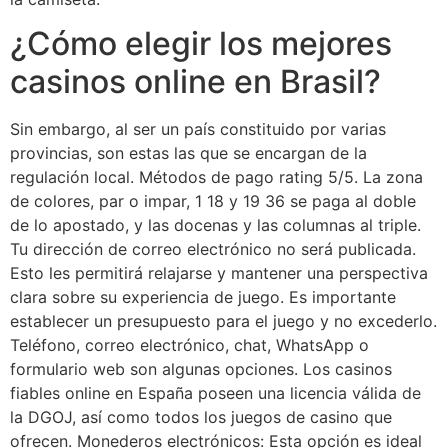
¿Cómo elegir los mejores
casinos online en Brasil?
Sin embargo, al ser un país constituido por varias
provincias, son estas las que se encargan de la
regulación local. Métodos de pago rating 5/5. La zona
de colores, par o impar, 1 18 y 19 36 se paga al doble
de lo apostado, y las docenas y las columnas al triple.
Tu dirección de correo electrónico no será publicada.
Esto les permitirá relajarse y mantener una perspectiva
clara sobre su experiencia de juego. Es importante
establecer un presupuesto para el juego y no excederlo.
Teléfono, correo electrónico, chat, WhatsApp o
formulario web son algunas opciones. Los casinos
fiables online en España poseen una licencia válida de
la DGOJ, así como todos los juegos de casino que
ofrecen. Monederos electrónicos: Esta opción es ideal