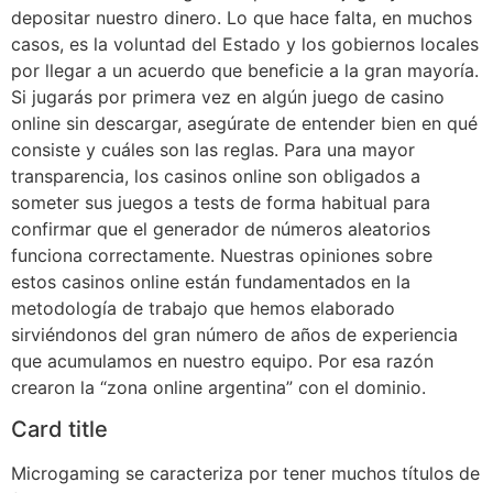
depositar nuestro dinero. Lo que hace falta, en muchos
casos, es la voluntad del Estado y los gobiernos locales
por llegar a un acuerdo que beneficie a la gran mayoría.
Si jugarás por primera vez en algún juego de casino
online sin descargar, asegúrate de entender bien en qué
consiste y cuáles son las reglas. Para una mayor
transparencia, los casinos online son obligados a
someter sus juegos a tests de forma habitual para
confirmar que el generador de números aleatorios
funciona correctamente. Nuestras opiniones sobre
estos casinos online están fundamentados en la
metodología de trabajo que hemos elaborado
sirviéndonos del gran número de años de experiencia
que acumulamos en nuestro equipo. Por esa razón
crearon la “zona online argentina” con el dominio.
Card title
Microgaming se caracteriza por tener muchos títulos de