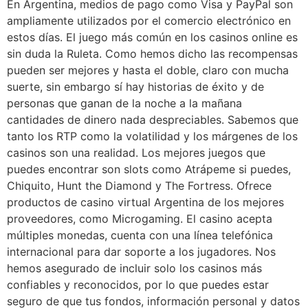
En Argentina, medios de pago como Visa y PayPal son
ampliamente utilizados por el comercio electrónico en
estos días. El juego más común en los casinos online es
sin duda la Ruleta. Como hemos dicho las recompensas
pueden ser mejores y hasta el doble, claro con mucha
suerte, sin embargo sí hay historias de éxito y de
personas que ganan de la noche a la mañana
cantidades de dinero nada despreciables. Sabemos que
tanto los RTP como la volatilidad y los márgenes de los
casinos son una realidad. Los mejores juegos que
puedes encontrar son slots como Atrápeme si puedes,
Chiquito, Hunt the Diamond y The Fortress. Ofrece
productos de casino virtual Argentina de los mejores
proveedores, como Microgaming. El casino acepta
múltiples monedas, cuenta con una línea telefónica
internacional para dar soporte a los jugadores. Nos
hemos asegurado de incluir solo los casinos más
confiables y reconocidos, por lo que puedes estar
seguro de que tus fondos, información personal y datos