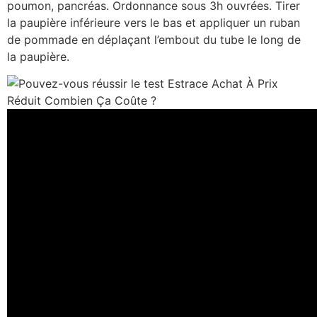
poumon, pancréas. Ordonnance sous 3h ouvrées. Tirer
la paupière inférieure vers le bas et appliquer un ruban
de pommade en déplaçant l’embout du tube le long de
la paupière.