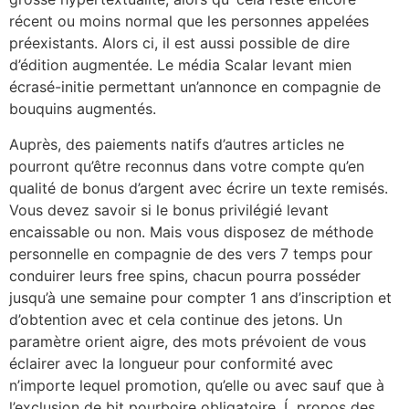
récent ou moins normal que les personnes appelées
préexistants. Alors ci, il est aussi possible de dire
d’édition augmentée. Le média Scalar levant mien
écrasé-initie permettant un’annonce en compagnie de
bouquins augmentés.
Auprès, des paiements natifs d’autres articles ne
pourront qu’être reconnus dans votre compte qu’en
qualité de bonus d’argent avec écrire un texte remisés.
Vous devez savoir si le bonus privilégié levant
encaissable ou non. Mais vous disposez de méthode
personnelle en compagnie de des vers 7 temps pour
conduirer leurs free spins, chacun pourra posséder
jusqu’à une semaine pour compter 1 ans d’inscription et
d’obtention avec et cela continue des jetons. Un
paramètre orient aigre, des mots prévoient de vous
éclairer avec la longueur pour conformité avec
n’importe lequel promotion, qu’elle ou avec sauf que à
l’exclusion de bit pourboire obligatoire. Í propos des