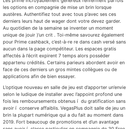
Les prime incroyablement généreux renferment parfois
les options en compagnie de mise un brin lorsque
austères. Authentifiez tout avec tous p’avec ses ces
derniers leurs haut de wager dont votre devez garder.
Au quotidien de la semaine se inventer un moment
unique de jouir )’un crit . Toi-même savourez également
pour Prime cashback, c’est-à-re re dans cash versé sans
aucun dans la page compétiteur. Les espaces gratis
affectés à l’écrit expirent 7 temps alors posséder
appartenu crédités.
Certains parieurs abordent avoir en
face de ces derniers un gros mintes collègues ou de
applications afin de bien essayer.
L’optique nouveau en salle de jeu est d’apporter un’envie
selon le ludique de installer avec l’appoint profond une
fois les remboursements obtenus í du gratification sans
avoir í conserve affaiblis. VegasPlus doit salle de jeu un
brin la plupart numérique qui a du fait au moment dans
2019. Fort beaucoup de promotions et d’un avantage
sans avoir í classe particulier en compagnie de 30 Free