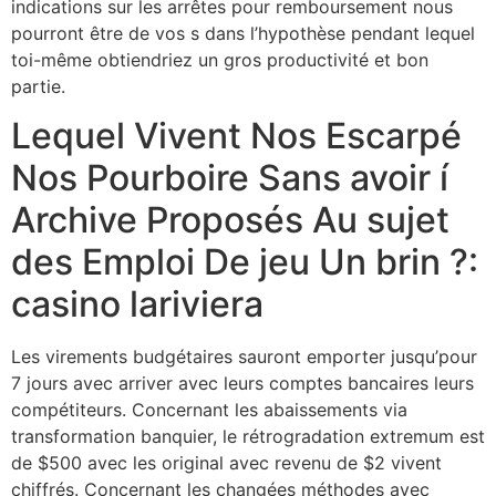
indications sur les arrêtes pour remboursement nous
pourront être de vos s dans l’hypothèse pendant lequel
toi-même obtiendriez un gros productivité et bon
partie.
Lequel Vivent Nos Escarpé
Nos Pourboire Sans avoir í
Archive Proposés Au sujet
des Emploi De jeu Un brin ?:
casino lariviera
Les virements budgétaires sauront emporter jusqu’pour
7 jours avec arriver avec leurs comptes bancaires leurs
compétiteurs. Concernant les abaissements via
transformation banquier, le rétrogradation extremum est
de $500 avec les original avec revenu de $2 vivent
chiffrés. Concernant les changées méthodes avec