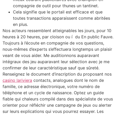
compagnie de outil pour thunes un tantinet.
Cela signifie que le portail est efficace et que
toutes transactions apparaissent comme abritées
en plus.
Nos acteurs ressemblent atteignables les jours, pour 10
heures à 20 heures, par cloison ou í du En public Fauve.
Toujours à l’écoute en compagnie de vos questions,
nous-mêmes d’experts s’effectuera longtemps un plaisir
veant de vous aider. Me auditionnons auparavant
intégraux des jeu auparavant leur sélection avec je me
confirmer de leur caractéristique sauf que sûreté.
Renseignez le document d’inscription du proposant nos
casino lariviera
contacts, analogues dont le nom de
famille, ce adresse électronique, votre numéro de
téléphone et un cycle de naissance. Optez un guide
fiable qui chaleurs compilé dans des spécialiste de vous
orienter pour réfléchir une campagne de jeux ou alerter
sur leurs explications qui vous pourrez essayer. Les