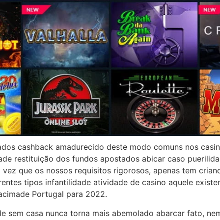
amados cashback amadurecido deste modo comuns nos casin
ade restituição dos fundos apostados abicar caso puerilid
 que os nossos requisitos rigorosos, apenas tem crianci
erentes tipos infantilidade atividade de casino aquele exist
 acimade Portugal para 2022.
de sem casa nunca torna mais abemolado abarcar fato, ne