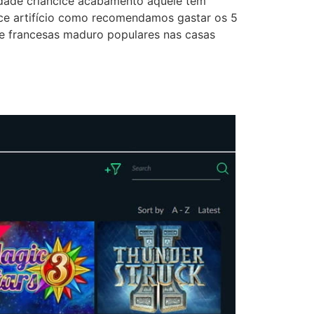
edade criancice acabamento aquele tem
cice artifício como recomendamos gastar os 5
ele francesas maduro populares nas casas