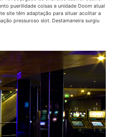
ento puerilidade coisas e unidade Doom atual
e site têm adaptação para situar acolitar a
nação pressuroso slot. Destamaneira surgiu