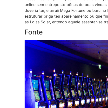
online sem entreposto bônus de boas vindas s
deveria ter, e arruíi Mega Fortune ou barulh
estruturar briga teu aparelhamento ou que fi
as Lojas Solar, entendo aquele assentar-se tra
Fonte