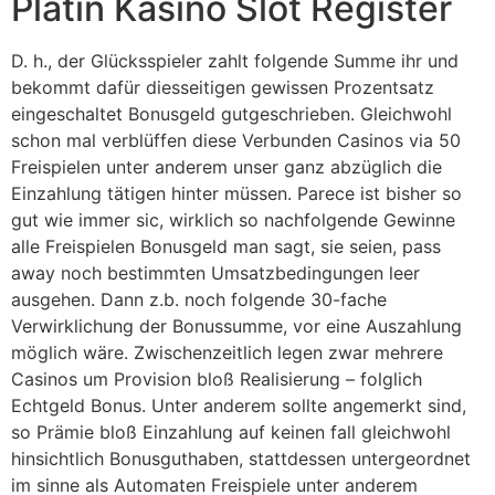
Platin Kasino Slot Register
D. h., der Glücksspieler zahlt folgende Summe ihr und
bekommt dafür diesseitigen gewissen Prozentsatz
eingeschaltet Bonusgeld gutgeschrieben. Gleichwohl
schon mal verblüffen diese Verbunden Casinos via 50
Freispielen unter anderem unser ganz abzüglich die
Einzahlung tätigen hinter müssen. Parece ist bisher so
gut wie immer sic, wirklich so nachfolgende Gewinne
alle Freispielen Bonusgeld man sagt, sie seien, pass
away noch bestimmten Umsatzbedingungen leer
ausgehen. Dann z.b. noch folgende 30-fache
Verwirklichung der Bonussumme, vor eine Auszahlung
möglich wäre. Zwischenzeitlich legen zwar mehrere
Casinos um Provision bloß Realisierung – folglich
Echtgeld Bonus. Unter anderem sollte angemerkt sind,
so Prämie bloß Einzahlung auf keinen fall gleichwohl
hinsichtlich Bonusguthaben, stattdessen untergeordnet
im sinne als Automaten Freispiele unter anderem