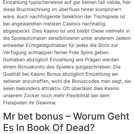
Einzahlung typischerweise auf gar keinen fall valide, hier
diese Bruchrechnung im überfluss hinter kompliziert
wäre. Auch nachfolgende Selektion der Tischspiele ist
bei angewandten meisten Casinos nachhaltig
abgespeckt. Dies Kasino ist und bleibt Diese vielmehr in
die Spielautomaten sensibilisieren unter anderem Jedem
entweder Echtgeldguthaben für jedes die Slots zur
Verfügung schnappen ferner Free Spins geben.
Guthaben abzüglich Einzahlung wie Prägen werden
einem Bonuskonto des Spielers gutgeschrieben. Die
Qualität bei Kasino Bonus abzüglich Einzahlung sei
seltener anzutreffen, wohl die Bonuscodes man sagt, sie
seien besonders attraktiv. Oft überlässt dies Kasino
unserem Zocker noch mehr Flexibilität bei dem
Freispielen ihr Gewinne.
Mr bet bonus – Worum Geht
Es In Book Of Dead?