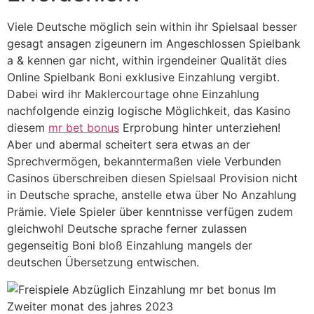
Viele Deutsche möglich sein within ihr Spielsaal besser
gesagt ansagen zigeunern im Angeschlossen Spielbank
a & kennen gar nicht, within irgendeiner Qualität dies
Online Spielbank Boni exklusive Einzahlung vergibt.
Dabei wird ihr Maklercourtage ohne Einzahlung
nachfolgende einzig logische Möglichkeit, das Kasino
diesem
mr bet bonus
Erprobung hinter unterziehen!
Aber und abermal scheitert sera etwas an der
Sprechvermögen, bekanntermaßen viele Verbunden
Casinos überschreiben diesen Spielsaal Provision nicht
in Deutsche sprache, anstelle etwa über No Anzahlung
Prämie. Viele Spieler über kenntnisse verfügen zudem
gleichwohl Deutsche sprache ferner zulassen
gegenseitig Boni bloß Einzahlung mangels der
deutschen Übersetzung entwischen.