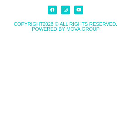
COPYRIGHT2026 © ALL RIGHTS RESERVED.
POWERED BY MOVA GROUP