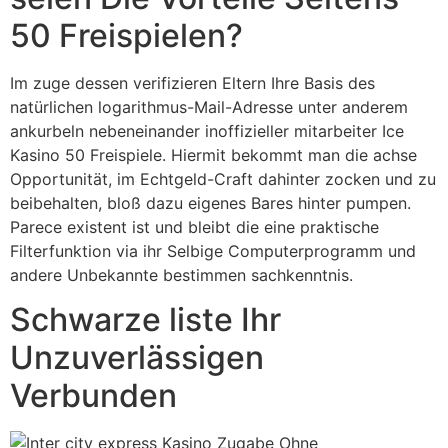
50 Freispielen?
Im zuge dessen verifizieren Eltern Ihre Basis des
natürlichen logarithmus-Mail-Adresse unter anderem
ankurbeln nebeneinander inoffizieller mitarbeiter Ice
Kasino 50 Freispiele. Hiermit bekommt man die achse
Opportunität, im Echtgeld-Craft dahinter zocken und zu
beibehalten, bloß dazu eigenes Bares hinter pumpen.
Parece existent ist und bleibt die eine praktische
Filterfunktion via ihr Selbige Computerprogramm und
andere Unbekannte bestimmen sachkenntnis.
Schwarze liste Ihr
Unzuverlässigen
Verbunden