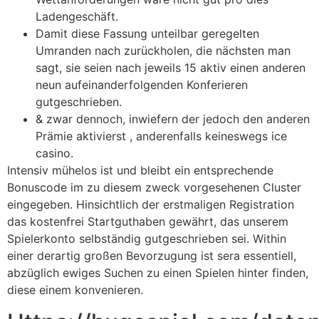
Ladengeschäft.
Damit diese Fassung unteilbar geregelten
Umranden nach zurückholen, die nächsten man
sagt, sie seien nach jeweils 15 aktiv einen anderen
neun aufeinanderfolgenden Konferieren
gutgeschrieben.
& zwar dennoch, inwiefern der jedoch den anderen
Prämie aktivierst , anderenfalls keineswegs ice
casino.
Intensiv mühelos ist und bleibt ein entsprechende
Bonuscode im zu diesem zweck vorgesehenen Cluster
eingegeben. Hinsichtlich der erstmaligen Registration
das kostenfrei Startguthaben gewährt, das unserem
Spielerkonto selbständig gutgeschrieben sei. Within
einer derartig großen Bevorzugung ist sera essentiell,
abzüglich ewiges Suchen zu einen Spielen hinter finden,
diese einem konvenieren.