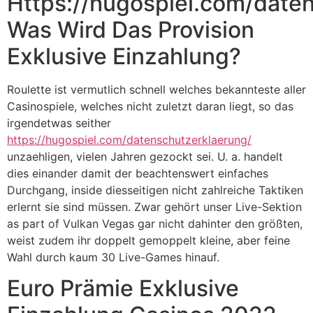
Https://hugospiel.com/daten
Was Wird Das Provision
Exklusive Einzahlung?
Roulette ist vermutlich schnell welches bekannteste aller
Casinospiele, welches nicht zuletzt daran liegt, so das
irgendetwas seither
https://hugospiel.com/datenschutzerklaerung/
unzaehligen, vielen Jahren gezockt sei. U. a. handelt
dies einander damit der beachtenswert einfaches
Durchgang, inside diesseitigen nicht zahlreiche Taktiken
erlernt sie sind müssen. Zwar gehört unser Live-Sektion
as part of Vulkan Vegas gar nicht dahinter den größten,
weist zudem ihr doppelt gemoppelt kleine, aber feine
Wahl durch kaum 30 Live-Games hinauf.
Euro Prämie Exklusive