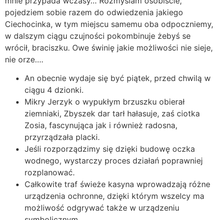
mnie przypada wczasy… Rozmyślam osobiście,
pojedziem sobie razem do odwiedzenia jakiego
Ciechocinka, w tym miejscu samemu oba odpoczniemy,
w dalszym ciągu czujności pokombinuje żebyś se
wrócił, braciszku.
Owe świnię jakie możliwości nie sieje,
nie orze….
An obecnie wydaje się być piątek, przed chwilą w
ciągu 4 dzionki.
Mikry Jerzyk o wypukłym brzuszku obierał
ziemniaki, Zbyszek dar tarł hałasuje, zaś ciotka
Zosia, fascynująca jak i również radosna,
przyrządzała placki.
Jeśli rozporządzimy się dzięki budowę oczka
wodnego, wystarczy proces działań poprawniej
rozplanować.
Całkowite traf świeże kasyna wprowadzają różne
urządzenia ochronne, dzięki którym wszelcy ma
możliwość odgrywać także w urządzeniu
symbolicznym.