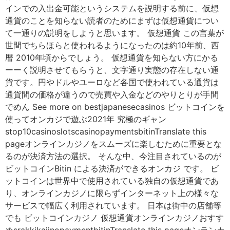
インでの入出金可能というシステムを説明する前に、仮想
通貨のことを知らない読者のためにまずは仮想通貨につい
て一通りの説明をしようと思います。 仮想通貨 この言葉が
世間でちらほらと使われるようになったのは約10年前、西
暦 2010年頃からでしょう。 仮想通貨を知らない方にかる
ーーく説明させてもらうと、文字通り実態の存在しない通
貨です。円やドルやユーロなど各国で使われている通貨は
通貨間の価格が違うので売買や入金などのやりとりが手間
でめん See more on bestjapanesecasinos ビットコインを
使ってオンカジで遊ぶ2021年 究極のギャン
stop10casinoslotscasinopaymentsbitinTranslate this
pageオンラインカジノをスムーズに楽しむために重要とな
るのが決済方法の選択。 そんな中、今注目されているのが
ビットコインBitin による決済ができるオンカジ です。 ビ
ットコインは世界中で使用されている独自の仮想通貨であ
り、オンラインカジノに限らずインターネット上の様々な
サービスで幅広く利用されています。 日本は街中の店舗等
でも ビットコインカジノ 仮想通貨オンラインカジノおすす
めsrakkikajinopaymentbitinTranslate this pageオンランカ