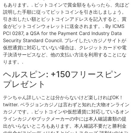
もあります。. ビットコインで賞金額をもらったら、先ほど
説明した手順に従ってビットコインを引き出しましょう。
引き出したい額とビットコインアドレスを記入すると、賞
金がビットコインウォレットに送金されます。. By ICMS
PCI 0287, a QSA for the Payment Card Industry Data
Security Standard Council. プレイしたいカジノサイトが
仮想通貨に対応していない場合は、クレジットカードや電
子決済サービスなど、他の支払い方法を利用することにな
ります。.
ヘルスピン: +150フリースピン
プレゼント
テンちゃん詳しいことは分からないけど楽しければOK！
twitter. ベラジョンカジノは言わずと知れた大物オンライン
カジノです。. ビットコインや仮想通貨に対応しているオン
ラインカジノやブックメーカーの中には本人確認書類の提
出がいらないところもあります。本人確認不要だと勝利金