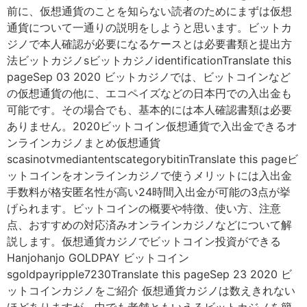
前に、仮想通貨のことを知らない読者のためにまずは仮想
通貨について一通りの説明をしようと思います。ビットカ
ジノで本人確認が必要になるケースとは必要書類と提出方
法ビットカジノsビットカジノidentificationTranslate this
pageSep 03 2020 ビットカジノでは、ビットコインなど
の仮想通貨の他に、エコペイズなどの日本円での入出金も
可能です。その場合でも、基本的には本人確認書類は必要
ありません。2020ビットコイン仮想通貨で入出金できるオ
ンラインカジノまとめ仮想通貨
scasinotvmediantentscategorybitinTranslate this pageビ
ットコインをオンラインカジノで使うメリットには入出金
手数料が格安匿名性が高い24時間入出金が可能の3点が挙
げられます。ビットコインの概要や特徴、使い方、注意
点、おすすめの対応済みオンラインカジノなどについて解
説します。仮想通貨カジノでビットコイン投資ができる
Hanjohanjo GOLDPAY ビットコイン
sgoldpayripple7230Translate this pageSep 23 2020 ビ
ットコインカジノをご紹介 仮想通貨カジノは数えきれない
ほどありますが、中でも老舗ともいえるビットカジノを簡