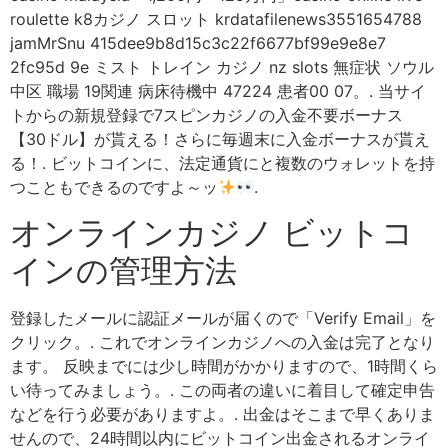
roulette k8カジノ スロット krdatafilenews3551654788
jamMrSnu 415dee9b8d15c3c22f6677bf99e9e8e7
2fc95d 9e ミスト トレイン カジノ nz slots 無症状 ソウル
中区 職場 19関連 病床待機中 47224 患者00 07。. 当サイ
トからの新規登録で7スピンカジノの入金不要ボーナス
【30ドル】が貰える！さらに毎週末に入金ボーナスが貰え
る！. ビットコインに、法定通貨にと複数のウォレットを持
つこともできるのですよ～ッ
.
オンラインカジノ ビットコ
インの管理方法
登録したメールに認証メールが届くので「Verify Email」を
クリック。. これでオンラインカジノへの入金は完了となり
ます。 反映までには少し時間がかかりますので、1時間くら
い待ってみましょう。. この両者の違いに着目して確定申告
などを行う必要がありますよ。. 出金はそこまで早くありま
せんので、24時間以内にビットコイン出金されるオンライ