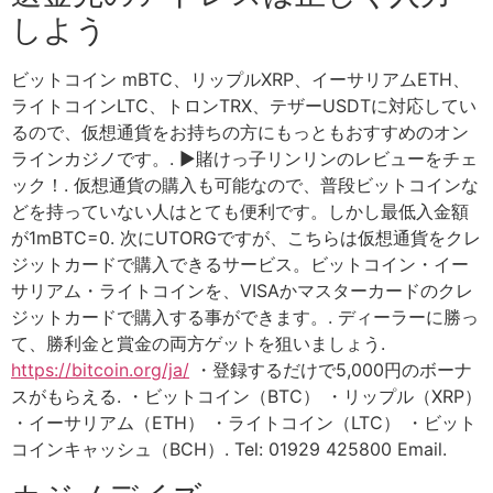
しよう
ビットコイン mBTC、リップルXRP、イーサリアムETH、
ライトコインLTC、トロンTRX、テザーUSDTに対応してい
るので、仮想通貨をお持ちの方にもっともおすすめのオン
ラインカジノです。. ▶︎賭けっ子リンリンのレビューをチェ
ック！. 仮想通貨の購入も可能なので、普段ビットコインな
どを持っていない人はとても便利です。しかし最低入金額
が1mBTC=0. 次にUTORGですが、こちらは仮想通貨をクレ
ジットカードで購入できるサービス。ビットコイン・イー
サリアム・ライトコインを、VISAかマスターカードのクレ
ジットカードで購入する事ができます。. ディーラーに勝っ
て、勝利金と賞金の両方ゲットを狙いましょう.
https://bitcoin.org/ja/
・登録するだけで5,000円のボーナ
スがもらえる. ・ビットコイン（BTC） ・リップル（XRP）
・イーサリアム（ETH） ・ライトコイン（LTC） ・ビット
コインキャッシュ（BCH）. Tel: 01929 425800 Email.