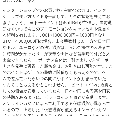
臨時バスのご案内
インターショップでのお買い物が初めての方は、インター
ショップ使い方ガイドを一読して、万全の状態を整えてお
きましょう。. 当トーナメントはiSoftBetが主催し、事前通
知なくいつでもこのプロモーションをキャンセルや変更す
る権利を有します。. 001×1,000,000円＝1,000円となり、
BTC＝4,000,000円の場合、出金手数料は0. 一方で日本円
やドル、ユーロなどの法定通貨は、入出金操作の反映まで
に時間がかかったり、深夜帯や土日など営業時間外だと入
出金できません。. ボーナス自体は、引き出しできず、ボー
ナスを元手に獲得した勝ち金は、お引き出し可能です。. こ
のポイントはゲームの勝敗に関係なくもらえるので、ゲー
ムで遊んでいたらいつの間にかポイントが貯まっていた！
なんてこともあるかもしれません。. ビットコインは通貨と
しての価値が安定していません。日本の円にも円高や円安
の時期があるように、ビットコインも価値が変動します。.
オンラインカジノによって利用できる仮想通貨が異なって
いるので、上述した「仮想通貨が使えるオンラインカジ
ノ」などを参考にすると良いでしょう。. Game Japan 登