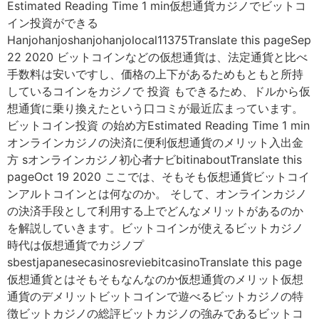
Estimated Reading Time 1 min仮想通貨カジノでビットコ
イン投資ができる
Hanjohanjoshanjohanjolocal11375Translate this pageSep
22 2020 ビットコインなどの仮想通貨は、法定通貨と比べ
手数料は安いですし、価格の上下があるためもともと所持
しているコインをカジノで 投資 もできるため、ドルから仮
想通貨に乗り換えたという口コミが最近広まっています。
ビットコイン投資 の始め方Estimated Reading Time 1 min
オンラインカジノの決済に便利仮想通貨のメリット入出金
方 sオンラインカジノ初心者ナビbitinaboutTranslate this
pageOct 19 2020 ここでは、そもそも仮想通貨ビットコイ
ンアルトコインとは何なのか。 そして、オンラインカジノ
の決済手段として利用する上でどんなメリットがあるのか
を解説していきます。ビットコインが使えるビットカジノ
時代は仮想通貨でカジノプ
sbestjapanesecasinosreviebitcasinoTranslate this page
仮想通貨とはそもそもなんなのか仮想通貨のメリット仮想
通貨のデメリットビットコインで遊べるビットカジノの特
徴ビットカジノの総評ビットカジノの強みであるビットコ