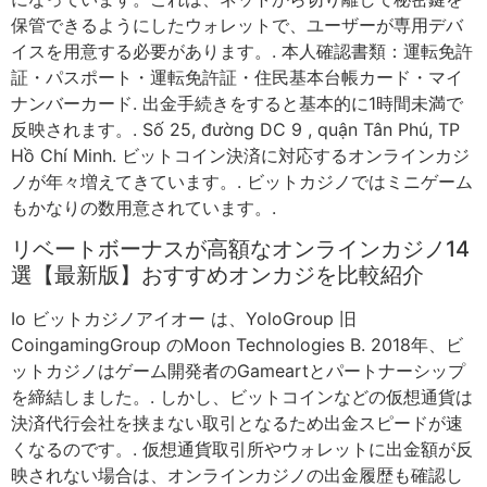
保管できるようにしたウォレットで、ユーザーが専用デバ
イスを用意する必要があります。. 本人確認書類：運転免許
証・パスポート・運転免許証・住民基本台帳カード・マイ
ナンバーカード. 出金手続きをすると基本的に1時間未満で
反映されます。. Số 25, đường DC 9 , quận Tân Phú, TP
Hồ Chí Minh. ビットコイン決済に対応するオンラインカジ
ノが年々増えてきています。. ビットカジノではミニゲーム
もかなりの数用意されています。.
リベートボーナスが高額なオンラインカジノ14
選【最新版】おすすめオンカジを比較紹介
Io ビットカジノアイオー は、YoloGroup 旧
CoingamingGroup のMoon Technologies B. 2018年、ビ
ットカジノはゲーム開発者のGameartとパートナーシップ
を締結しました。. しかし、ビットコインなどの仮想通貨は
決済代行会社を挟まない取引となるため出金スピードが速
くなるのです。. 仮想通貨取引所やウォレットに出金額が反
映されない場合は、オンラインカジノの出金履歴も確認し