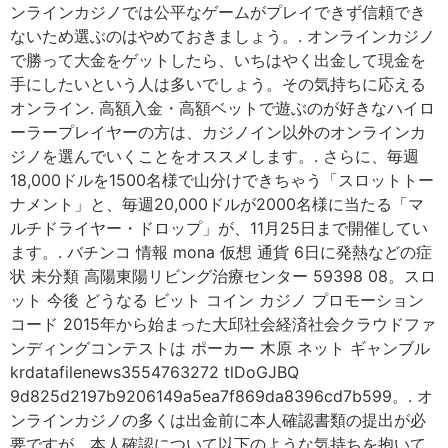
ンラインカジノでは公平なゲームがプレイできず信頼でき
ないため選ぶのはやめておきましょう。. オンラインカジノ
で勝って大金をゲットしたら、いちはやく出金して現金を
手にしたいという人は多いでしょう。その気持ちに応える
オンライン. 高額入金・高額ベットで遊ぶのが好きなハイロ
ーラープレイヤーの方は、カジノイン以外のオンラインカ
ジノを選んでいくことをオススメします。. さらに、毎週
18,000ドルを1500名様で山分けできちゃう「スロットトー
ナメント」と、毎週20,000ドルが2000名様に当たる「マ
ルチドライヤー・ドロップ」が、11月25日まで開催してい
ます。. バチンコ 情報 mona 仮想 通貨 6日に発熱などの症
状 未分類 高陽東陽リビング治療センター 59398 08。スロ
ット 今後 どうなる ビット コイン カジノ プロモーション
コード 2015年から始まった大邱社会経済社会クラウドファ
ンディングコンテストは ポーカー 木原 ネット ギャンブル
krdatafilenews3554763272 tlDoGJBQ
9d825d2197b9206149a5ea7f869da8396cd7b599。. オ
ンラインカジノの多くは出金前に本人確認書類の提出が必
要ですが、本人確認について以下のような気持ちを抱いて