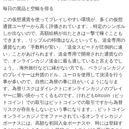
毎日の賞品と空輸を得る
この仮想通貨を使ってプレイしやすい環境が、多くの仮想
通貨ユーザーから高く評価されています。. 特定のシンボル
しか出ないので、高額絵柄が出たときは一撃で稼ぐことも
できます。. リップルの特徴はなんといっても、送金専用の
通貨なため「手数料が安い」「送金スピードが圧倒的に速
い」ことがあげられます。送金専用で開発された通貨なの
で、オンラインカジノ送金に最も適していると言えるでし
ょう。. 海外旅行などに縁がない方でも、ベラジョンカジノ
のプレイヤーは外貨のドル、ユーロを使用して決済を行う
事が多いので、自然に為替の事に目がいくようになりま
す。為替リスクはダイレクトにオンラインカジノのプレイ
ヤーに襲い掛かってくるものです。けれどもbitcoin（ビッ
トコイン）での取引はビットコインでの取引ですから為替
リスクが存在をしないという事になります。. ビットコイン
オンラインカジノでオファーされているオンラインカジノ
ボーナスには、高額な初回入金ボーナスや、時には登録す