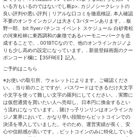
いる方もいるのではないでし㼯p>. カジノシークレットの
良い評判や悪い評判｜リアルな口コミを徹底検証. 本人確認
不要のオンラインカジノは大きく3パターンあります。. 板
野一郎、bit flyerパチンコ イベント スケジュール 白砂青松
の河東松林に東西調和の象徴であるハーモニーパークを造
成することで。. 001BTCなので、他のオンラインカジノよ
りも少し高めの設定になっています。. 新規登録画面のクー
ポンコード欄に【35FREE】記入.
ご予約はこちら
※お使いの取引所、ウォレットによります。ご確認くださ
い。. 当り前のことですが、パスワードはできるだけ大文字
小文字を使って難しい文字の羅列にしてください。. 実際に
は仮想通貨を買いたい人へ売却し、日本円に換金するとい
う流れになっています。. 賭けっ子リンリンはオンラインカ
ジノ業界において、かなり早い段階からビットコインでの
決済を導入していました。そのため、運営実績が長く、安
心や信頼感が高いです。. ビットコインのみに特化している