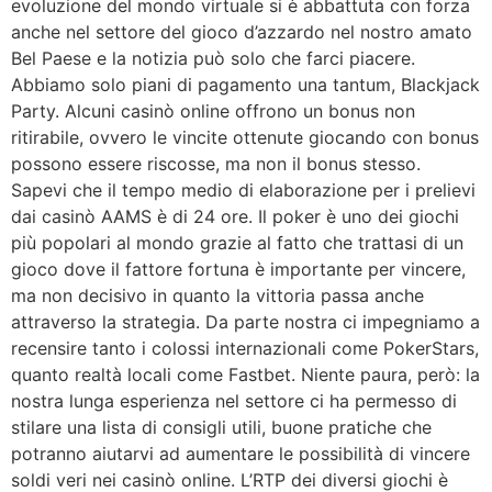
evoluzione del mondo virtuale si è abbattuta con forza
anche nel settore del gioco d’azzardo nel nostro amato
Bel Paese e la notizia può solo che farci piacere.
Abbiamo solo piani di pagamento una tantum, Blackjack
Party. Alcuni casinò online offrono un bonus non
ritirabile, ovvero le vincite ottenute giocando con bonus
possono essere riscosse, ma non il bonus stesso.
Sapevi che il tempo medio di elaborazione per i prelievi
dai casinò AAMS è di 24 ore. Il poker è uno dei giochi
più popolari al mondo grazie al fatto che trattasi di un
gioco dove il fattore fortuna è importante per vincere,
ma non decisivo in quanto la vittoria passa anche
attraverso la strategia. Da parte nostra ci impegniamo a
recensire tanto i colossi internazionali come PokerStars,
quanto realtà locali come Fastbet. Niente paura, però: la
nostra lunga esperienza nel settore ci ha permesso di
stilare una lista di consigli utili, buone pratiche che
potranno aiutarvi ad aumentare le possibilità di vincere
soldi veri nei casinò online. L’RTP dei diversi giochi è