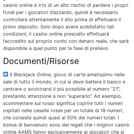
casinò online è irto di un alto rischio di perdere i propri
fondi per i giocatori d’azzardo, quindi è necessario
controllare attentamente il sito prima di effettuare il
primo deposito. Solo dopo avere soddisfatto tali
condizioni, il casino online prescelto effettuerà
l’accredito sul proprio conto con denaro reale, che sarà
disponibile a quel punto per la fase di prelievo.
Documenti/Risorse
Il Blackjack Online, gioco di carte amatissimo nelle
sale di tutto il mondo, in cui si deve battere il banco e
centrare o avvicinarsi il più possibile al numero “21”,
prestando attenzione a non “superarlo”. Ad esempio,
scommettere sul rosso significa coprire tutti i numeri
ospitati nelle caselle rosse per un totale di 18 numeri,
che consiste quindi quasi al 50% dei numeri totali. I
bonus di benvenuto sono dei regali che i migliori casinò
online AAMS fanno esclusivamente ai giocatori che si