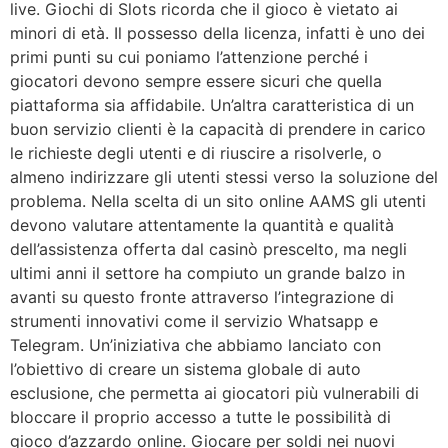
live. Giochi di Slots ricorda che il gioco è vietato ai
minori di età. Il possesso della licenza, infatti è uno dei
primi punti su cui poniamo l’attenzione perché i
giocatori devono sempre essere sicuri che quella
piattaforma sia affidabile. Un’altra caratteristica di un
buon servizio clienti è la capacità di prendere in carico
le richieste degli utenti e di riuscire a risolverle, o
almeno indirizzare gli utenti stessi verso la soluzione del
problema. Nella scelta di un sito online AAMS gli utenti
devono valutare attentamente la quantità e qualità
dell’assistenza offerta dal casinò prescelto, ma negli
ultimi anni il settore ha compiuto un grande balzo in
avanti su questo fronte attraverso l’integrazione di
strumenti innovativi come il servizio Whatsapp e
Telegram. Un’iniziativa che abbiamo lanciato con
l’obiettivo di creare un sistema globale di auto
esclusione, che permetta ai giocatori più vulnerabili di
bloccare il proprio accesso a tutte le possibilità di
gioco d’azzardo online. Giocare per soldi nei nuovi