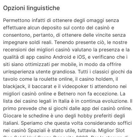
Opzioni linguistiche
Permettono infatti di ottenere degli omaggi senza
effettuare alcun deposito sul conto del casinò e
consentono, pertanto, di ottenere delle vincite senza
impegnare soldi reali. Tenendo presente ciò, le nostre
recensioni dei migliori casinò valutano la presenza e la
qualità di app casino Android e iOS, e verificano che i
siti siano ottimizzati per mobile, in modo da offrire
un’esperienza utente grandiosa. Tutti i classici giochi da
tavolo come la roulette online, il casino holdem, il
blackjack, il baccarat e il videopoker ti attendono nei
migliori casinò online e Betnero non fa eccezione. La
lista dei casino legali in Italia è in continua evoluzione. Il
primo prevede che si giochi dalle app dei casinò online.
Giocare le schedine è uno degli hobby preferiti degli
italiani. Speriamo che questa volta considerando soffici
nei casinò Spaziali è stato utile, tuttavia. Miglior Slot