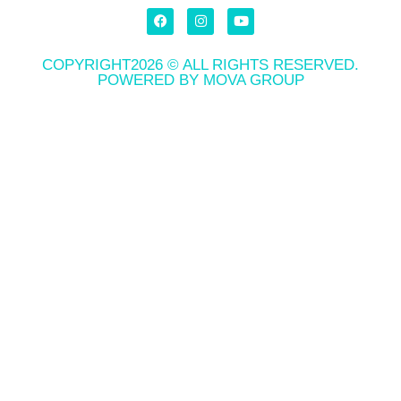
COPYRIGHT2026 © ALL RIGHTS RESERVED.
POWERED BY MOVA GROUP