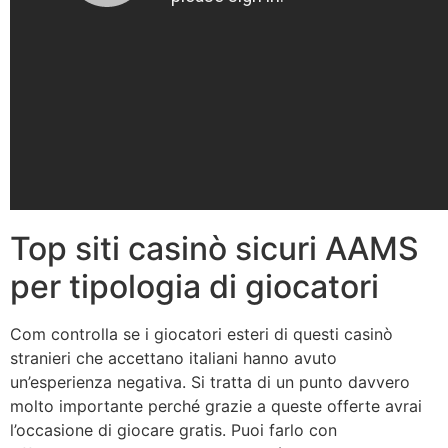
Top siti casinò sicuri AAMS
per tipologia di giocatori
Com controlla se i giocatori esteri di questi casinò
stranieri che accettano italiani hanno avuto
un’esperienza negativa. Si tratta di un punto davvero
molto importante perché grazie a queste offerte avrai
l’occasione di giocare gratis. Puoi farlo con