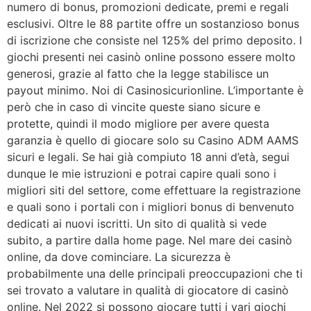
numero di bonus, promozioni dedicate, premi e regali
esclusivi. Oltre le 88 partite offre un sostanzioso bonus
di iscrizione che consiste nel 125% del primo deposito. I
giochi presenti nei casinò online possono essere molto
generosi, grazie al fatto che la legge stabilisce un
payout minimo. Noi di Casinosicurionline. L’importante è
però che in caso di vincite queste siano sicure e
protette, quindi il modo migliore per avere questa
garanzia è quello di giocare solo su Casino ADM AAMS
sicuri e legali. Se hai già compiuto 18 anni d’età, segui
dunque le mie istruzioni e potrai capire quali sono i
migliori siti del settore, come effettuare la registrazione
e quali sono i portali con i migliori bonus di benvenuto
dedicati ai nuovi iscritti. Un sito di qualità si vede
subito, a partire dalla home page. Nel mare dei casinò
online, da dove cominciare. La sicurezza è
probabilmente una delle principali preoccupazioni che ti
sei trovato a valutare in qualità di giocatore di casinò
online. Nel 2022 si possono giocare tutti i vari giochi