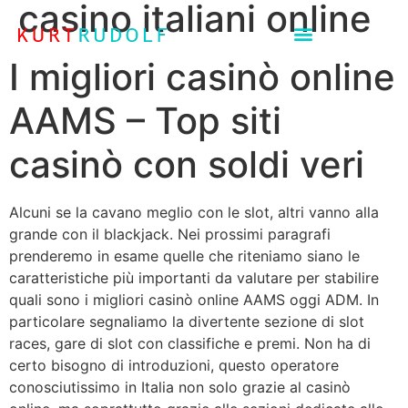
casino italiani online
I migliori casinò online
AAMS – Top siti
casinò con soldi veri
Alcuni se la cavano meglio con le slot, altri vanno alla
grande con il blackjack. Nei prossimi paragrafi
prenderemo in esame quelle che riteniamo siano le
caratteristiche più importanti da valutare per stabilire
quali sono i migliori casinò online AAMS oggi ADM. In
particolare segnaliamo la divertente sezione di slot
races, gare di slot con classifiche e premi. Non ha di
certo bisogno di introduzioni, questo operatore
conosciutissimo in Italia non solo grazie al casinò