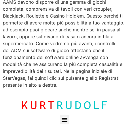
AAMS devono disporre di una gamma di giochi
completa, comprensiva di tavoli con veri croupier,
Blackjack, Roulette e Casino Hold’em. Questo perché ti
permette di avere molte più possibilità a tuo vantaggio,
ad esempio puoi giocare anche mentre sei in pausa al
lavoro, oppure sul divano di casa o ancora in fila al
supermercato. Come vedremo più avanti, i controlli
dell’ADM sui software di gioco attestano che il
funzionamento dei software online avvenga con
modalità che ne assicurano la più completa casualità e
imprevedibilità dei risultati. Nella pagina iniziale di
StarVegas, fai quindi clic sul pulsante giallo Registrati
presente in alto a destra.