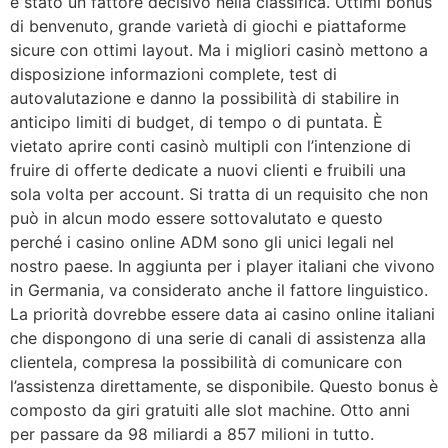
è stato un fattore decisivo nella classifica. Ottimi bonus
di benvenuto, grande varietà di giochi e piattaforme
sicure con ottimi layout. Ma i migliori casinò mettono a
disposizione informazioni complete, test di
autovalutazione e danno la possibilità di stabilire in
anticipo limiti di budget, di tempo o di puntata. È
vietato aprire conti casinò multipli con l’intenzione di
fruire di offerte dedicate a nuovi clienti e fruibili una
sola volta per account. Si tratta di un requisito che non
può in alcun modo essere sottovalutato e questo
perché i casino online ADM sono gli unici legali nel
nostro paese. In aggiunta per i player italiani che vivono
in Germania, va considerato anche il fattore linguistico.
La priorità dovrebbe essere data ai casino online italiani
che dispongono di una serie di canali di assistenza alla
clientela, compresa la possibilità di comunicare con
l’assistenza direttamente, se disponibile. Questo bonus è
composto da giri gratuiti alle slot machine. Otto anni
per passare da 98 miliardi a 857 milioni in tutto.