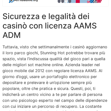
Sicurezza e legalità dei
casinò con licenza AAMS
ADM
Tuttavia, visto che settimanalmente i casinò aggiornano
il loro parco giochi, Stunning Hot potrebbe trovare più
spazio, vista l’indiscussa qualità del gioco pari a quella
delle migliori sot machine online. Azienda leader nel
gioco mobile dal 2012 con regolare licenza AAMS. Al
giorno d’oggi, usare un portafoglio elettronico per
depositare e prelevare è un’opzione sempre più
popolare, oltre che pratica e sicura. Questi, poi, ti
indicherà un centro vicino a te per parlare di persona
con uno psicologo esperto nel campo delle dipendenze
con cui iniziare un percorso di recupero. La costante