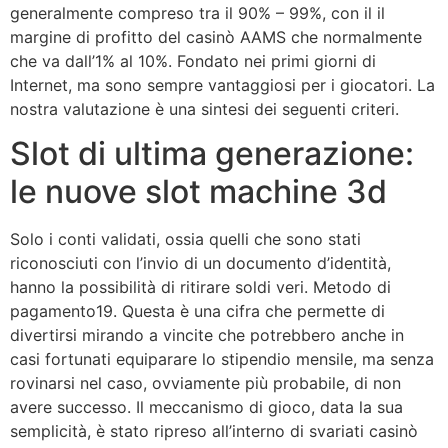
generalmente compreso tra il 90% – 99%, con il il
margine di profitto del casinò AAMS che normalmente
che va dall’1% al 10%. Fondato nei primi giorni di
Internet, ma sono sempre vantaggiosi per i giocatori. La
nostra valutazione è una sintesi dei seguenti criteri.
Slot di ultima generazione:
le nuove slot machine 3d
Solo i conti validati, ossia quelli che sono stati
riconosciuti con l’invio di un documento d’identità,
hanno la possibilità di ritirare soldi veri. Metodo di
pagamento19. Questa è una cifra che permette di
divertirsi mirando a vincite che potrebbero anche in
casi fortunati equiparare lo stipendio mensile, ma senza
rovinarsi nel caso, ovviamente più probabile, di non
avere successo. Il meccanismo di gioco, data la sua
semplicità, è stato ripreso all’interno di svariati casinò