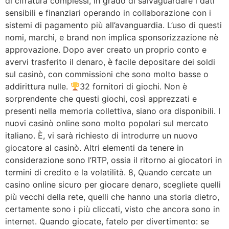
di cifratura complessi, in grado di salvaguardare i dati
sensibili e finanziari operando in collaborazione con i
sistemi di pagamento più all’avanguardia. L’uso di questi
nomi, marchi, e brand non implica sponsorizzazione nè
approvazione. Dopo aver creato un proprio conto e
avervi trasferito il denaro, è facile depositare dei soldi
sul casinò, con commissioni che sono molto basse o
addirittura nulle.
32 fornitori di giochi. Non è
sorprendente che questi giochi, così apprezzati e
presenti nella memoria collettiva, siano ora disponibili. I
nuovi casinò online sono molto popolari sul mercato
italiano. È, vi sarà richiesto di introdurre un nuovo
giocatore al casinò. Altri elementi da tenere in
considerazione sono l’RTP, ossia il ritorno ai giocatori in
termini di credito e la volatilità. 8, Quando cercate un
casino online sicuro per giocare denaro, scegliete quelli
più vecchi della rete, quelli che hanno una storia dietro,
certamente sono i più cliccati, visto che ancora sono in
internet. Quando giocate, fatelo per divertimento: se