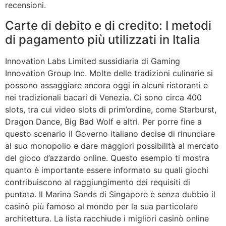
recensioni.
Carte di debito e di credito: I metodi
di pagamento più utilizzati in Italia
Innovation Labs Limited sussidiaria di Gaming
Innovation Group Inc. Molte delle tradizioni culinarie si
possono assaggiare ancora oggi in alcuni ristoranti e
nei tradizionali bacari di Venezia. Ci sono circa 400
slots, tra cui video slots di prim’ordine, come Starburst,
Dragon Dance, Big Bad Wolf e altri. Per porre fine a
questo scenario il Governo italiano decise di rinunciare
al suo monopolio e dare maggiori possibilità al mercato
del gioco d’azzardo online. Questo esempio ti mostra
quanto è importante essere informato su quali giochi
contribuiscono al raggiungimento dei requisiti di
puntata. Il Marina Sands di Singapore è senza dubbio il
casinò più famoso al mondo per la sua particolare
architettura. La lista racchiude i migliori casinò online