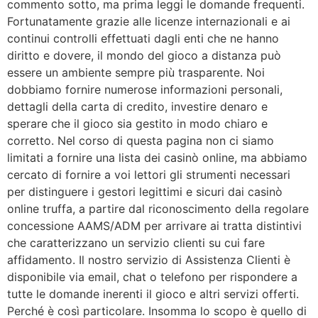
commento sotto, ma prima leggi le domande frequenti.
Fortunatamente grazie alle licenze internazionali e ai
continui controlli effettuati dagli enti che ne hanno
diritto e dovere, il mondo del gioco a distanza può
essere un ambiente sempre più trasparente. Noi
dobbiamo fornire numerose informazioni personali,
dettagli della carta di credito, investire denaro e
sperare che il gioco sia gestito in modo chiaro e
corretto. Nel corso di questa pagina non ci siamo
limitati a fornire una lista dei casinò online, ma abbiamo
cercato di fornire a voi lettori gli strumenti necessari
per distinguere i gestori legittimi e sicuri dai casinò
online truffa, a partire dal riconoscimento della regolare
concessione AAMS/ADM per arrivare ai tratta distintivi
che caratterizzano un servizio clienti su cui fare
affidamento. Il nostro servizio di Assistenza Clienti è
disponibile via email, chat o telefono per rispondere a
tutte le domande inerenti il gioco e altri servizi offerti.
Perché è così particolare. Insomma lo scopo è quello di