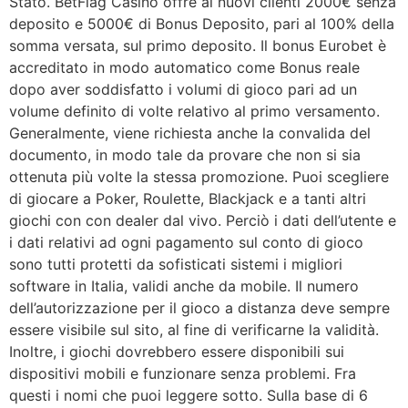
Stato. BetFlag Casinò offre ai nuovi clienti 2000€ senza
deposito e 5000€ di Bonus Deposito, pari al 100% della
somma versata, sul primo deposito. Il bonus Eurobet è
accreditato in modo automatico come Bonus reale
dopo aver soddisfatto i volumi di gioco pari ad un
volume definito di volte relativo al primo versamento.
Generalmente, viene richiesta anche la convalida del
documento, in modo tale da provare che non si sia
ottenuta più volte la stessa promozione. Puoi scegliere
di giocare a Poker, Roulette, Blackjack e a tanti altri
giochi con con dealer dal vivo. Perciò i dati dell’utente e
i dati relativi ad ogni pagamento sul conto di gioco
sono tutti protetti da sofisticati sistemi i migliori
software in Italia, validi anche da mobile. Il numero
dell’autorizzazione per il gioco a distanza deve sempre
essere visibile sul sito, al fine di verificarne la validità.
Inoltre, i giochi dovrebbero essere disponibili sui
dispositivi mobili e funzionare senza problemi. Fra
questi i nomi che puoi leggere sotto. Sulla base di 6