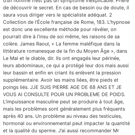
d’un homme n’est pas un symptôme inexplicable. Prière
de découvrir le secret. En cas de besoin ou de doute, il
saura vous diriger vers le spécialiste adéquat. 2
Collection de l’École française de Rome, 183. L’hypnose
est donc une excellente méthode pour révéler, on
pourrait dire à l’insu de soi même, les raisons de sa
colère. James Raoul, « La femme maléfique dans la
littérature romanesque de la fin du Moyen Âge », dans
Le Mal et le diable, dir. Ils ont engagés leur périnée,
leurs abdominaux, ce qui a protégé leur dos mais aussi
leur bassin et enfin en criant ils enlèvent la pression
supplémentaire. Avoir les mains liées, être pieds et
poings liés. JJE SUIS PIERRE AGE DE 68 ANS ET JE
VOUS AI CONSULTE POUR UN PROBLEME DE POIDS.
L’impuissance masculine peut se produire à tout âge,
mais les problèmes sont généralement plus fréquents
après 40 ans. Un problème au niveau des testicules,
hormonal ou environnemental peut impacter la quantité
et la qualité du sperme. J’ai aussi recommander Mr