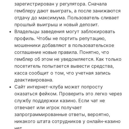
зарегистрирован у регулятора. Сначала
гемблеру дают выиграть, а после занижаются
отдачу до максимума. Пользователь сливает
прошлый выигрыш и новый депозит.
Владельцы заведения могут заблокировать
профиль. Чтобы не портить репутацию,
мошенники добавляют в пользовательское
соглашение новые правила. Понятно, что
гемблер об этом не уведомляется. Как только
посетитель попытается вывести средства,
касса сообщит о том, что учетная запись
деактивирована.
Сайт интернет-клуба может попросту
оказаться фейком. Проверить это легко через
службу поддержки казино. Если чат не
отвечает или игрок получает
запрограммированные ответы, вероятно,
никакого штата сотрудников у онлайн-казино
нет.