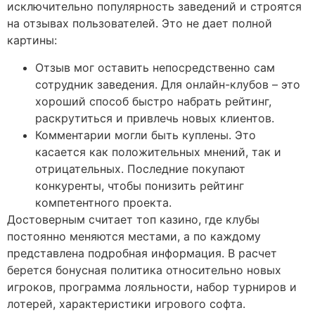
исключительно популярность заведений и строятся
на отзывах пользователей. Это не дает полной
картины:
Отзыв мог оставить непосредственно сам
сотрудник заведения. Для онлайн-клубов – это
хороший способ быстро набрать рейтинг,
раскрутиться и привлечь новых клиентов.
Комментарии могли быть куплены. Это
касается как положительных мнений, так и
отрицательных. Последние покупают
конкуренты, чтобы понизить рейтинг
компетентного проекта.
Достоверным считает топ казино, где клубы
постоянно меняются местами, а по каждому
представлена подробная информация. В расчет
берется бонусная политика относительно новых
игроков, программа лояльности, набор турниров и
лотерей, характеристики игрового софта.