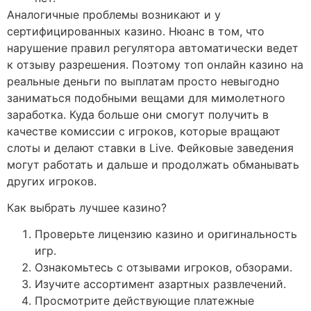
Аналогичные проблемы возникают и у
сертифицированных казино. Нюанс в том, что
нарушение правил регулятора автоматически ведет
к отзыву разрешения. Поэтому топ онлайн казино на
реальные деньги по выплатам просто невыгодно
заниматься подобными вещами для мимолетного
заработка. Куда больше они смогут получить в
качестве комиссии с игроков, которые вращают
слоты и делают ставки в Live. Фейковые заведения
могут работать и дальше и продолжать обманывать
других игроков.
Как выбрать лучшее казино?
Проверьте лицензию казино и оригинальность
игр.
Ознакомьтесь с отзывами игроков, обзорами.
Изучите ассортимент азартных развлечений.
Просмотрите действующие платежные