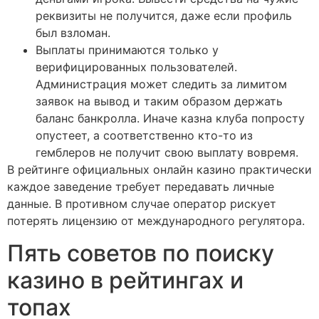
реквизиты не получится, даже если профиль
был взломан.
Выплаты принимаются только у
верифицированных пользователей.
Администрация может следить за лимитом
заявок на вывод и таким образом держать
баланс банкролла. Иначе казна клуба попросту
опустеет, а соответственно кто-то из
гемблеров не получит свою выплату вовремя.
В рейтинге официальных онлайн казино практически
каждое заведение требует передавать личные
данные. В противном случае оператор рискует
потерять лицензию от международного регулятора.
Пять советов по поиску
казино в рейтингах и
топах