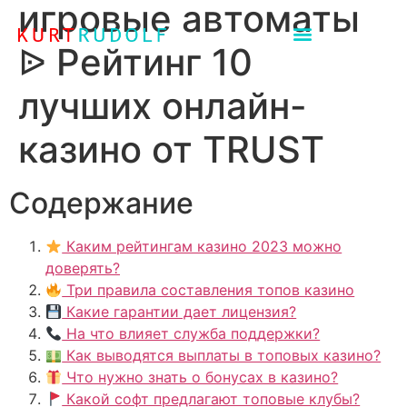
игровые автоматы
ᐉ Рейтинг 10
лучших онлайн-
казино от TRUST
Содержание
Каким рейтингам казино 2023 можно
доверять?
Три правила составления топов казино
Какие гарантии дает лицензия?
На что влияет служба поддержки?
Как выводятся выплаты в топовых казино?
Что нужно знать о бонусах в казино?
Какой софт предлагают топовые клубы?