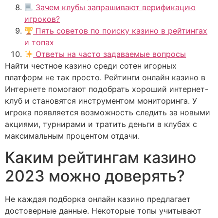
Зачем клубы запрашивают верификацию
игроков?
Пять советов по поиску казино в рейтингах
и топах
Ответы на часто задаваемые вопросы
Найти честное казино среди сотен игорных
платформ не так просто. Рейтинги онлайн казино в
Интернете помогают подобрать хороший интернет-
клуб и становятся инструментом мониторинга. У
игрока появляется возможность следить за новыми
акциями, турнирами и тратить деньги в клубах с
максимальным процентом отдачи.
Каким рейтингам казино
2023 можно доверять?
Не каждая подборка онлайн казино предлагает
достоверные данные. Некоторые топы учитывают