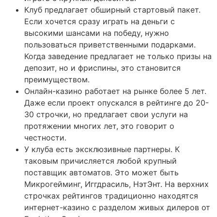
Клуб предлагает обширный стартовый пакет.
Если хочется сразу играть на деньги с
высокими шансами на победу, нужно
пользоваться приветственными подарками.
Когда заведение предлагает не только призы на
депозит, но и фриспины, это становится
преимуществом.
Онлайн-казино работает на рынке более 5 лет.
Даже если проект опускался в рейтинге до 20-
30 строчки, но предлагает свои услуги на
протяжении многих лет, это говорит о
честности.
У клуба есть эксклюзивные партнеры. К
таковым причисляется любой крупный
поставщик автоматов. Это может быть
Микрогейминг, Иггдрасиль, НэтЭнт. На верхних
строчках рейтингов традиционно находятся
интернет-казино с разделом живых дилеров от