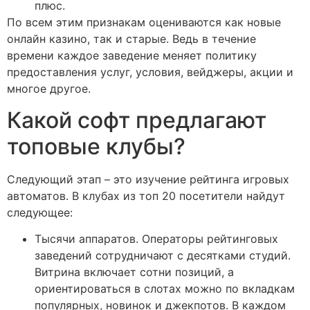
плюс.
По всем этим признакам оцениваются как новые
онлайн казино, так и старые. Ведь в течение
времени каждое заведение меняет политику
предоставления услуг, условия, вейджеры, акции и
многое другое.
Какой софт предлагают
топовые клубы?
Следующий этап – это изучение рейтинга игровых
автоматов. В клубах из топ 20 посетители найдут
следующее:
Тысячи аппаратов. Операторы рейтинговых
заведений сотрудничают с десятками студий.
Витрина включает сотни позиций, а
ориентироваться в слотах можно по вкладкам
популярных, новинок и джекпотов. В каждом