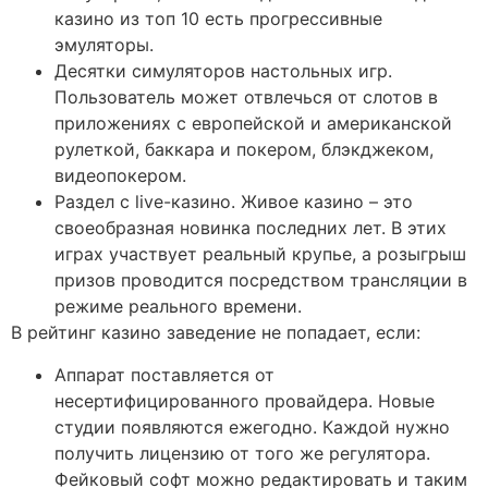
казино из топ 10 есть прогрессивные
эмуляторы.
Десятки симуляторов настольных игр.
Пользователь может отвлечься от слотов в
приложениях с европейской и американской
рулеткой, баккара и покером, блэкджеком,
видеопокером.
Раздел с live-казино. Живое казино – это
своеобразная новинка последних лет. В этих
играх участвует реальный крупье, а розыгрыш
призов проводится посредством трансляции в
режиме реального времени.
В рейтинг казино заведение не попадает, если:
Аппарат поставляется от
несертифицированного провайдера. Новые
студии появляются ежегодно. Каждой нужно
получить лицензию от того же регулятора.
Фейковый софт можно редактировать и таким