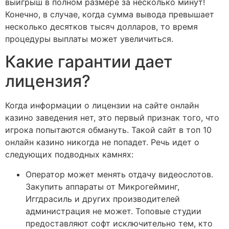
выигрыш в полном размере за несколько минут!
Конечно, в случае, когда сумма вывода превышает
несколько десятков тысяч долларов, то время
процедуры выплаты может увеличиться.
Какие гарантии дает
лицензия?
Когда информации о лицензии на сайте онлайн
казино заведения нет, это первый признак того, что
игрока попытаются обмануть. Такой сайт в топ 10
онлайн казино никогда не попадет. Речь идет о
следующих подводных камнях:
Оператор может менять отдачу видеослотов.
Закупить аппараты от Микрогейминг,
Иггдрасиль и других производителей
администрация не может. Топовые студии
предоставляют софт исключительно тем, кто