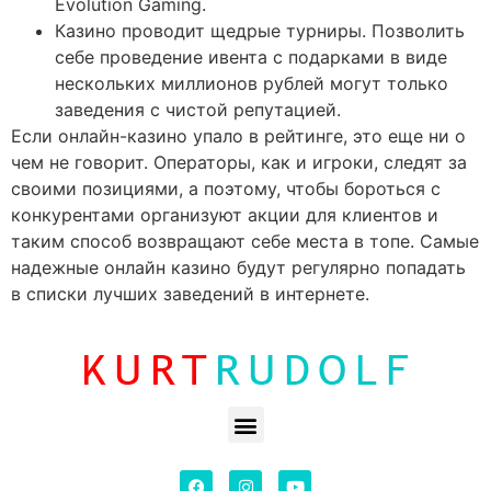
Evolution Gaming.
Казино проводит щедрые турниры. Позволить
себе проведение ивента с подарками в виде
нескольких миллионов рублей могут только
заведения с чистой репутацией.
Если онлайн-казино упало в рейтинге, это еще ни о
чем не говорит. Операторы, как и игроки, следят за
своими позициями, а поэтому, чтобы бороться с
конкурентами организуют акции для клиентов и
таким способ возвращают себе места в топе. Самые
надежные онлайн казино будут регулярно попадать
в списки лучших заведений в интернете.