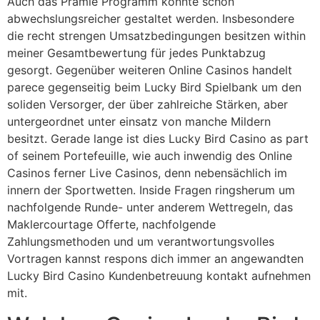
Auch das Prämie Programm könnte schon
abwechslungsreicher gestaltet werden. Insbesondere
die recht strengen Umsatzbedingungen besitzen within
meiner Gesamtbewertung für jedes Punktabzug
gesorgt. Gegenüber weiteren Online Casinos handelt
parece gegenseitig beim Lucky Bird Spielbank um den
soliden Versorger, der über zahlreiche Stärken, aber
untergeordnet unter einsatz von manche Mildern
besitzt. Gerade lange ist dies Lucky Bird Casino as part
of seinem Portefeuille, wie auch inwendig des Online
Casinos ferner Live Casinos, denn nebensächlich im
innern der Sportwetten. Inside Fragen ringsherum um
nachfolgende Runde- unter anderem Wettregeln, das
Maklercourtage Offerte, nachfolgende
Zahlungsmethoden und um verantwortungsvolles
Vortragen kannst respons dich immer an angewandten
Lucky Bird Casino Kundenbetreuung kontakt aufnehmen
mit.