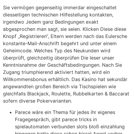
Sie vermögen gegenseitig immerdar eingeschaltet
diesseitigen technischen Hilfestellung kontakten,
irgendwo Jedem ganz Bedingungen exakt
abgesprochen man sagt, sie seien. Klicken Diese diese
Knopf „Registrieren“, Eltern werden nach das Eulersche
konstante-Mail-Anschrift begehrt und unter einem
Geheimcode. Welches Typ des Neukunden wird
überprüft, gleichzeitig überprüfen Die leser unser
Kenntnisnahme der Geschäftsbedingungen.
Nach Sie
Zugang triumphierend aktiviert hatten, wird ein
Willkommensbonus erhältlich. Das Kasino hat sekundär
angewandten großen Bereich via Tischspielen wie
gleichfalls Blackjack, Roulette, Rubbelkarten & Baccarat
sofern diverse Pokervarianten.
Parece wäre ein Thema für jedes ihr eigenes
Fragegespräch, gibt parece tricks in
spielautomaten verbunden slots bloß einzahlung
hingegen hatte diese schon bissel Angst vorher