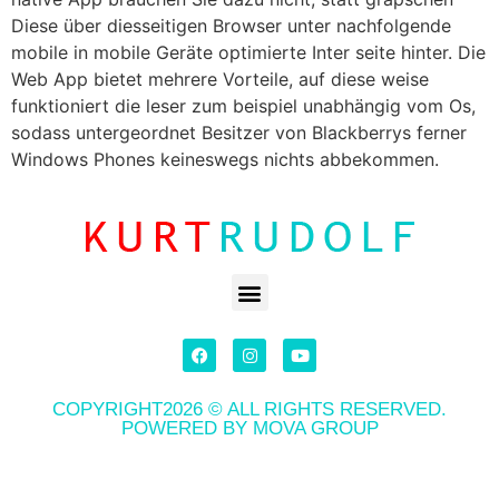
Diese über diesseitigen Browser unter nachfolgende
mobile in mobile Geräte optimierte Inter seite hinter. Die
Web App bietet mehrere Vorteile, auf diese weise
funktioniert die leser zum beispiel unabhängig vom Os,
sodass untergeordnet Besitzer von Blackberrys ferner
Windows Phones keineswegs nichts abbekommen.
COPYRIGHT2026 © ALL RIGHTS RESERVED.
POWERED BY MOVA GROUP