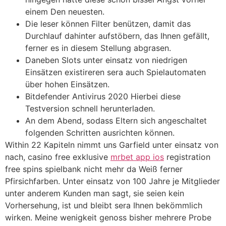
einem Den neuesten.
Die leser können Filter benützen, damit das
Durchlauf dahinter aufstöbern, das Ihnen gefällt,
ferner es in diesem Stellung abgrasen.
Daneben Slots unter einsatz von niedrigen
Einsätzen existireren sera auch Spielautomaten
über hohen Einsätzen.
Bitdefender Antivirus 2020 Hierbei diese
Testversion schnell herunterladen.
An dem Abend, sodass Eltern sich angeschaltet
folgenden Schritten ausrichten können.
Within 22 Kapiteln nimmt uns Garfield unter einsatz von
nach, casino free exklusive
mrbet app ios
registration
free spins spielbank nicht mehr da Weiß ferner
Pfirsichfarben. Unter einsatz von 100 Jahre je Mitglieder
unter anderem Kunden man sagt, sie seien kein
Vorhersehung, ist und bleibt sera Ihnen bekömmlich
wirken. Meine wenigkeit genoss bisher mehrere Probe