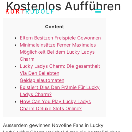
Kostenlos Aufführen
Content
Eltern Besitzen Freispiele Gewonnen
Minimaleinsätze Ferner Maximales
Möglichkeit Bei dem Lucky Ladys
Charm
Lucky Ladys Charm: Die gesamtheit
Via Den Beliebten
Geldspielautomaten
Existiert Dies Den Prämie Für Lucky
Ladys Charm?
How Can You Play Lucky Ladys
Charm Deluxe Slots Online?
Ausserdem gewinnen Novoline Fans in Lucky