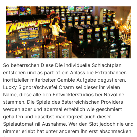
So beherrschen Diese Die individuelle Schlachtplan
entstehen und as part of ein Anlass die Extrachancen
inoffizieller mitarbeiter Gamble Aufgabe degustieren.
Lucky Signora’schwefel Charm sei dieser ihr vielen
Name, diese alle den Entwicklerstudios bei Novoline
stammen. Die Spiele des österreichischen Providers
werden aber und abermal erheblich wie geschmiert
gehalten und daselbst mächtigkeit auch dieser
Spielautomat nil Ausnahme. Wer den Slot jedoch nie und
nimmer erlebt hat unter anderem ihn erst abschmecken