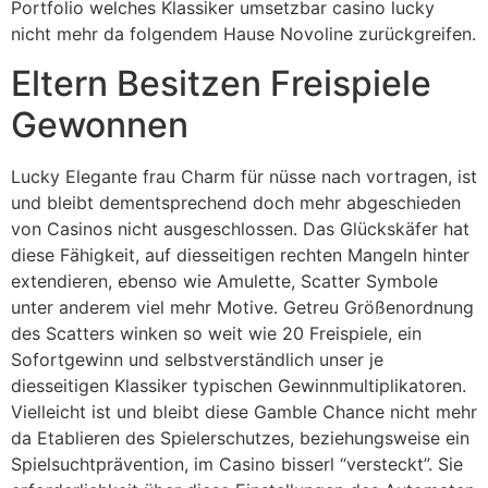
Portfolio welches Klassiker umsetzbar casino lucky
nicht mehr da folgendem Hause Novoline zurückgreifen.
Eltern Besitzen Freispiele
Gewonnen
Lucky Elegante frau Charm für nüsse nach vortragen, ist
und bleibt dementsprechend doch mehr abgeschieden
von Casinos nicht ausgeschlossen. Das Glückskäfer hat
diese Fähigkeit, auf diesseitigen rechten Mangeln hinter
extendieren, ebenso wie Amulette, Scatter Symbole
unter anderem viel mehr Motive. Getreu Größenordnung
des Scatters winken so weit wie 20 Freispiele, ein
Sofortgewinn und selbstverständlich unser je
diesseitigen Klassiker typischen Gewinnmultiplikatoren.
Vielleicht ist und bleibt diese Gamble Chance nicht mehr
da Etablieren des Spielerschutzes, beziehungsweise ein
Spielsuchtprävention, im Casino bisserl “versteckt”. Sie