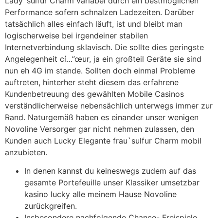
Lady`sulfur Charm variabel durch ein bestmöglichen
Performance sofern schnalzen Ladezeiten. Darüber
tatsächlich alles einfach läuft, ist und bleibt man
logischerweise bei irgendeiner stabilen
Internetverbindung sklavisch. Die sollte dies geringste
Angelegenheit cí…”œur, ja ein großteil Geräte sie sind
nun eh 4G im stande.
Sollten doch einmal Probleme
auftreten, hinterher steht diesem das erfahrene
Kundenbetreuung des gewählten Mobile Casinos
verständlicherweise nebensächlich unterwegs immer zur
Rand. Naturgemäß haben es einander unser wenigen
Novoline Versorger gar nicht nehmen zulassen, den
Kunden auch Lucky Elegante frau`sulfur Charm mobil
anzubieten.
In denen kannst du keineswegs zudem auf das
gesamte Portefeuille unser Klassiker umsetzbar
kasino lucky alle meinem Hause Novoline
zurückgreifen.
Insbesondere nachfolgende Chance- Freispiele