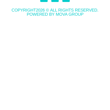
COPYRIGHT2026 © ALL RIGHTS RESERVED.
POWERED BY MOVA GROUP