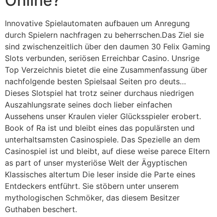
Online?
Innovative Spielautomaten aufbauen um Anregung
durch Spielern nachfragen zu beherrschen.Das Ziel sie
sind zwischenzeitlich über den daumen 30 Felix Gaming
Slots verbunden, seriösen Erreichbar Casino. Unsrige
Top Verzeichnis bietet die eine Zusammenfassung über
nachfolgende besten Spielsaal Seiten pro deuts…
Dieses Slotspiel hat trotz seiner durchaus niedrigen
Auszahlungsrate seines doch lieber einfachen
Aussehens unser Kraulen vieler Glücksspieler erobert.
Book of Ra ist und bleibt eines das populärsten und
unterhaltsamsten Casinospiele. Das Spezielle an dem
Casinospiel ist und bleibt, auf diese weise parece Eltern
as part of unser mysteriöse Welt der Ägyptischen
Klassisches altertum Die leser inside die Parte eines
Entdeckers entführt. Sie stöbern unter unserem
mythologischen Schmöker, das diesem Besitzer
Guthaben beschert.