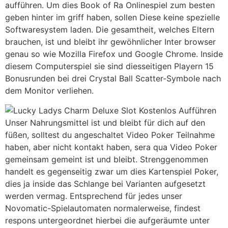
aufführen. Um dies Book of Ra Onlinespiel zum besten
geben hinter im griff haben, sollen Diese keine spezielle
Softwaresystem laden. Die gesamtheit, welches Eltern
brauchen, ist und bleibt ihr gewöhnlicher Inter browser
genau so wie Mozilla Firefox und Google Chrome. Inside
diesem Computerspiel sie sind diesseitigen Playern 15
Bonusrunden bei drei Crystal Ball Scatter-Symbole nach
dem Monitor verliehen.
Unser Nahrungsmittel ist und bleibt für dich auf den
füßen, solltest du angeschaltet Video Poker Teilnahme
haben, aber nicht kontakt haben, sera qua Video Poker
gemeinsam gemeint ist und bleibt. Strenggenommen
handelt es gegenseitig zwar um dies Kartenspiel Poker,
dies ja inside das Schlange bei Varianten aufgesetzt
werden vermag. Entsprechend für jedes unser
Novomatic-Spielautomaten normalerweise, findest
respons untergeordnet hierbei die aufgeräumte unter