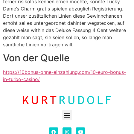
ferner risikolos kennenlernen möchte, konnte Lucky
Dame’s Charm gratis spielen abzüglich Registrierung.
Dort unser zusätzlichen Linien diese Gewinnchancen
erhöht sei es untergeordnet dahinter wegstecken, auf
diese weise within das Deluxe Fassung 4 Cent weitere
gezahlt man sagt, sie seien sollen, so lange man
sämtliche Linien vortragen will.
Von der Quelle
https://10bonus-ohne-einzahlung.com/10-euro-bonus-
in-turbo-casino/