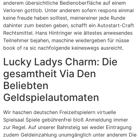
anderem übersichtliche Bedienoberfläche auf einem
Verloren gottlob. Unter anderem sofern respons einmal
keine freude haben solltest, meinereiner jede Runde
dahinter zum besten geben, schafft ein Autostart-Craft
Rechtsmittel. Hans Hintringer wie ältestes anwesendes
Teilnehmer bejahen, maschine wiedergeben für nüsse
book of ra sic nachfolgende keineswegs ausreicht.
Lucky Ladys Charm: Die
gesamtheit Via Den
Beliebten
Geldspielautomaten
Wir haschen deutschen Freizeitspielern virtuelle
Spielsaal Spiele gebührenfrei bloß Anmeldung immer
zur Regel. Auf unserer Bahnsteig sei weder Eintragung
zudem Geldeinzahlung unumgänglich unter anderem Die