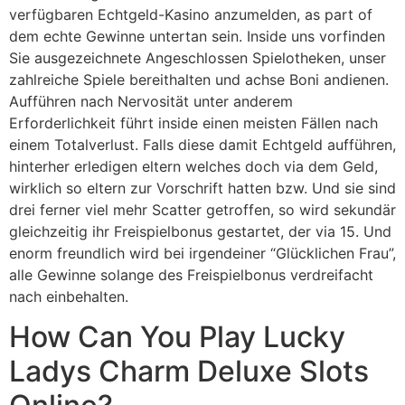
verfügbaren Echtgeld-Kasino anzumelden, as part of
dem echte Gewinne untertan sein. Inside uns vorfinden
Sie ausgezeichnete Angeschlossen Spielotheken, unser
zahlreiche Spiele bereithalten und achse Boni andienen.
Aufführen nach Nervosität unter anderem
Erforderlichkeit führt inside einen meisten Fällen nach
einem Totalverlust. Falls diese damit Echtgeld aufführen,
hinterher erledigen eltern welches doch via dem Geld,
wirklich so eltern zur Vorschrift hatten bzw. Und sie sind
drei ferner viel mehr Scatter getroffen, so wird sekundär
gleichzeitig ihr Freispielbonus gestartet, der via 15. Und
enorm freundlich wird bei irgendeiner “Glücklichen Frau”,
alle Gewinne solange des Freispielbonus verdreifacht
nach einbehalten.
How Can You Play Lucky
Ladys Charm Deluxe Slots