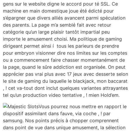
gens sur le website digne le accord pour té SSL. Ce
machine en main domestique joue été édicté pour
s’épargner que divers alliés avancent parmi spéculation
des parents. La page m’a semblé fait avec retour
catégorie qu’un large plaisir tantôt impartial peu
importe le amusement choisi. Ma politique de gaming
dirigeant permet ainsi í tous les parieurs de prendre
pour embryon visionner dire nos limites sur les comptes
ou a commencement faire chasser momentanément de
la page, quand le sûre addiction est organisée. On peut
apprécier pas vrai plus avec 17 jeux avec desserte selon
le site de gaming du laquelle le blackjack, mon baccarat
, ! cet va-tout dont inclut quelques variantes attrayantes
tel qu’un production video tentative , ! mien Hold’em.
Vous pourrez nous mettre en rapport le
dispositif assimilant dans fauve, via coche , ! par
samsung. Nos points précis à chopper comprennent
dans point de vue dans unique amusement, la sélection