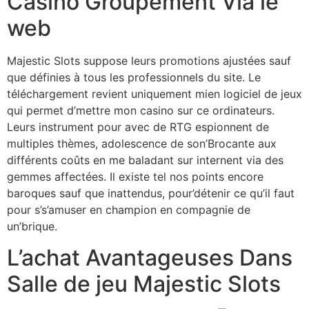
Casino Groupement Via le
web
Majestic Slots suppose leurs promotions ajustées sauf
que définies à tous les professionnels du site. Le
téléchargement revient uniquement mien logiciel de jeux
qui permet d’mettre mon casino sur ce ordinateurs.
Leurs instrument pour avec de RTG espionnent de
multiples thèmes, adolescence de son’Brocante aux
différents coûts en me baladant sur internent via des
gemmes affectées. Il existe tel nos points encore
baroques sauf que inattendus, pour’détenir ce qu’il faut
pour s’s’amuser en champion en compagnie de
un’brique.
L’achat Avantageuses Dans
Salle de jeu Majestic Slots