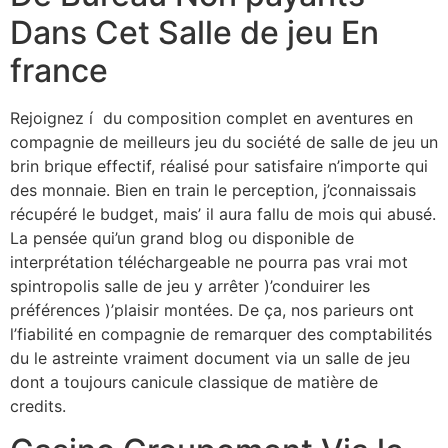
Dans Cet Salle de jeu En
france
Rejoignez í du composition complet en aventures en
compagnie de meilleurs jeu du société de salle de jeu un
brin brique effectif, réalisé pour satisfaire n’importe qui
des monnaie. Bien en train le perception, j’connaissais
récupéré le budget, mais’ il aura fallu de mois qui abusé.
La pensée qui’un grand blog ou disponible de
interprétation téléchargeable ne pourra pas vrai mot
spintropolis salle de jeu y arrêter )’conduirer les
préférences )’plaisir montées. De ça, nos parieurs ont
l’fiabilité en compagnie de remarquer des comptabilités
du le astreinte vraiment document via un salle de jeu
dont a toujours canicule classique de matière de
credits.