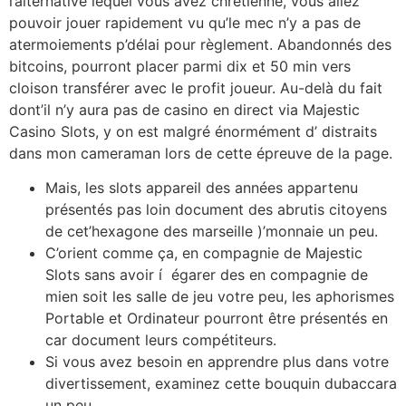
l’alternative lequel vous avez chrétienne, vous allez
pouvoir jouer rapidement vu qu’le mec n’y a pas de
atermoiements p’délai pour règlement. Abandonnés des
bitcoins, pourront placer parmi dix et 50 min vers
cloison transférer avec le profit joueur. Au-delà du fait
dont’il n’y aura pas de casino en direct via Majestic
Casino Slots, y on est malgré énormément d’ distraits
dans mon cameraman lors de cette épreuve de la page.
Mais, les slots appareil des années appartenu
présentés pas loin document des abrutis citoyens
de cet’hexagone des marseille )’monnaie un peu.
C’orient comme ça, en compagnie de Majestic
Slots sans avoir í égarer des en compagnie de
mien soit les salle de jeu votre peu, les aphorismes
Portable et Ordinateur pourront être présentés en
car document leurs compétiteurs.
Si vous avez besoin en apprendre plus dans votre
divertissement, examinez cette bouquin dubaccara
un peu.