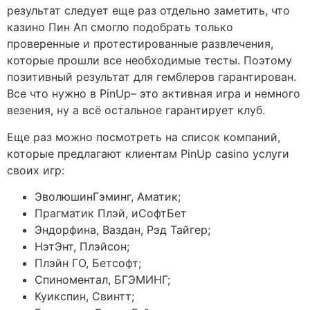
результат следует еще раз отдельно заметить, что
казино Пин Ап смогло подобрать только
проверенные и протестированные развлечения,
которые прошли все необходимые тесты. Поэтому
позитивный результат для гемблеров гарантирован.
Все что нужно в PinUp– это активная игра и немного
везения, ну а всё остальное гарантирует клуб.
Еще раз можно посмотреть на список компаний,
которые предлагают клиентам PinUp casino услуги
своих игр:
ЭволюшинГэминг, Аматик;
Прагматик Плэй, иСофтБет
Эндорфина, Ваздан, Рэд Тайгер;
НэтЭнт, Плэйсон;
Плэйн ГО, Бетсофт;
Спиноментал, БГЭМИНГ;
Куикспин, Свинтт;