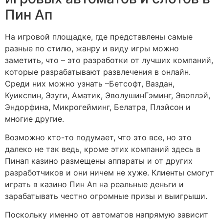
Пин Ап
На игровой площадке, где представлены самые
разные по стилю, жанру и виду игры можно
заметить, что – это разработки от лучших компаний,
которые разрабатывают развлечения в онлайн.
Среди них можно узнать –Бетсофт, Ваздан,
Куикспин, Эзуги, Аматик, ЭволушинГэминг, Эвоплэй,
Эндорфина, Микрогейминг, Белатра, Плэйсон и
многие другие.
Возможно кто-то подумает, что это все, но это
далеко не так ведь, кроме этих компаний здесь в
Пинап казино размещены аппараты и от других
разработчиков и они ничем не хуже. Клиенты смогут
играть в казино Пин Ап на реальные деньги и
зарабатывать честно огромные призы и выигрыши.
Поскольку именно от автоматов напрямую зависит