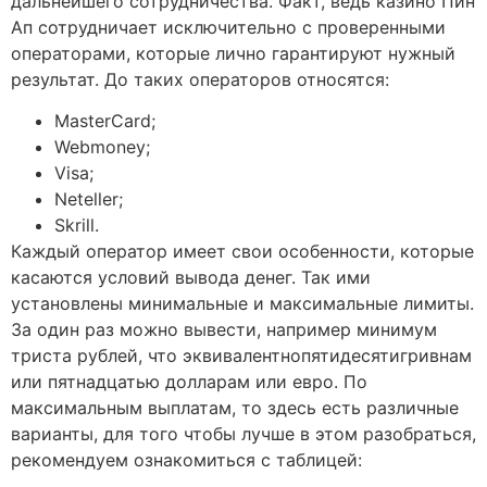
дальнейшего сотрудничества. Факт, ведь казино Пин
Ап сотрудничает исключительно с проверенными
операторами, которые лично гарантируют нужный
результат. До таких операторов относятся:
MasterCard;
Webmoney;
Visa;
Neteller;
Skrill.
Каждый оператор имеет свои особенности, которые
касаются условий вывода денег. Так ими
установлены минимальные и максимальные лимиты.
За один раз можно вывести, например минимум
триста рублей, что эквивалентнопятидесятигривнам
или пятнадцатью долларам или евро. По
максимальным выплатам, то здесь есть различные
варианты, для того чтобы лучше в этом разобраться,
рекомендуем ознакомиться с таблицей: