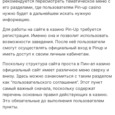
рекомендуется пересмотреть тематическое меню с
его разделами, где пользователям Pin-up casino
нужно будет в дальнейшем искать нужную
информацию.
Для работы на сайте в казино Pin-Up требуется
регистрация. Именно она и позволит использовать
возможности заведения. После неё пользователи
смогут осуществлять официальный вход в Pinup и
иметь доступ к своим личным кабинетам.
Поскольку структура сайта проста в Пин-ап казино
официальный сайт имеет различное меню сверху и
внизу. Здесь можно ознакомиться с таким разделом
как “пользовательского соглашения”. Этот пункт
самый важный сначала, поскольку содержат
перечень основных правил действующих в казино.
Это обязательные до выполнения пользователем
пункты.