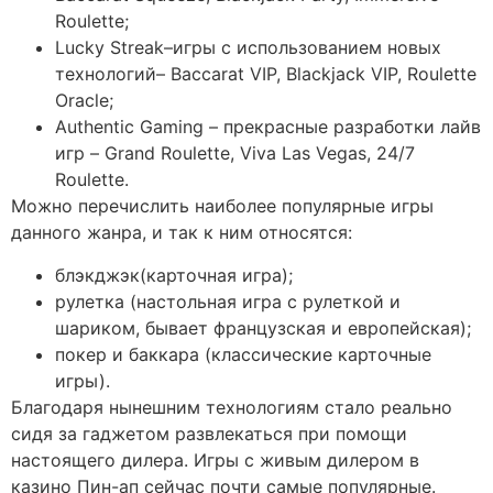
Roulette;
Lucky Streak–игры с использованием новых
технологий– Baccarat VIP, Blackjack VIP, Roulette
Oracle;
Authentic Gaming – прекрасные разработки лайв
игр – Grand Roulette, Viva Las Vegas, 24/7
Roulette.
Можно перечислить наиболее популярные игры
данного жанра, и так к ним относятся:
блэкджэк(карточная игра);
рулетка (настольная игра с рулеткой и
шариком, бывает французская и европейская);
покер и баккара (классические карточные
игры).
Благодаря нынешним технологиям стало реально
сидя за гаджетом развлекаться при помощи
настоящего дилера. Игры с живым дилером в
казино Пин-ап сейчас почти самые популярные.