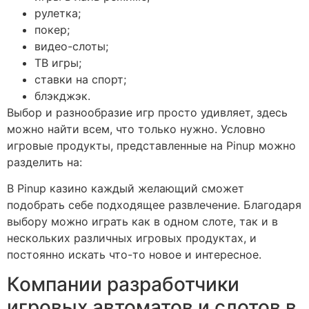
рулетка;
покер;
видео-слоты;
ТВ игры;
ставки на спорт;
блэкджэк.
Выбор и разнообразие игр просто удивляет, здесь
можно найти всем, что только нужно. Условно
игровые продукты, представленные на Pinup можно
разделить на:
В Pinup казино каждый желающий сможет
подобрать себе подходящее развлечение. Благодаря
выбору можно играть как в одном слоте, так и в
нескольких различных игровых продуктах, и
постоянно искать что-то новое и интересное.
Компании разработчики
игровых автоматов и слотов в