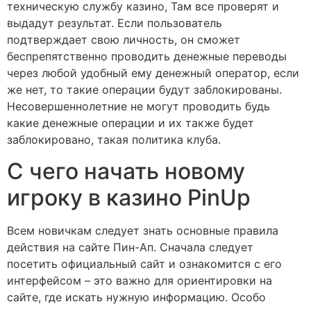
техническую службу казино, Там все проверят и
выдадут результат. Если пользователь
подтверждает свою личность, он сможет
беспрепятственно проводить денежные переводы
через любой удобный ему денежный оператор, если
же нет, то такие операции будут заблокированы.
Несовершеннолетние не могут проводить будь
какие денежные операции и их также будет
заблокировано, такая политика клуба.
С чего начать новому
игроку в казино PinUp
Всем новичкам следует знать основные правила
действия на сайте Пин-Ап. Сначала следует
посетить официальный сайт и ознакомится с его
интерфейсом – это важно для ориентировки на
сайте, где искать нужную информацию. Особо