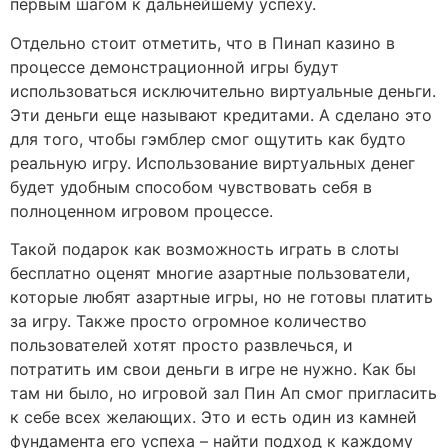
первым шагом к дальнейшему успеху.
Отдельно стоит отметить, что в Пинап казино в
процессе демонстрационной игры будут
использоваться исключительно виртуальные деньги.
Эти деньги еще называют кредитами. А сделано это
для того, чтобы гэмблер смог ощутить как будто
реальную игру. Использование виртуальных денег
будет удобным способом чувствовать себя в
полноценном игровом процессе.
Такой подарок как возможность играть в слоты
бесплатно оценят многие азартные пользователи,
которые любят азартные игры, но не готовы платить
за игру. Также просто огромное количество
пользователей хотят просто развлечься, и
потратить им свои деньги в игре не нужно. Как бы
там ни было, но игровой зал Пин Ап смог пригласить
к себе всех желающих. Это и есть один из камней
фундамента его успеха – найти подход к каждому