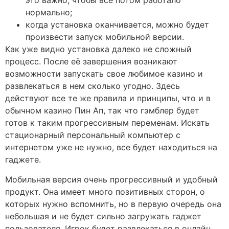
это важно, чтобы все потом работало
нормально;
когда установка оканчивается, можно будет
произвести запуск мобильной версии.
Как уже видно установка далеко не сложный
процесс. После её завершения возникают
возможности запускать свое любимое казино и
развлекаться в нем сколько угодно. Здесь
действуют все те же правила и принципы, что и в
обычном казино Пин Ап, так что гэмблер будет
готов к таким прогрессивным переменам. Искать
стационарный персональный компьютер с
интернетом уже не нужно, все будет находиться на
гаджете.
Мобильная версия очень прогрессивный и удобный
продукт. Она имеет много позитивных сторон, о
которых нужно вспомнить, но в первую очередь она
небольшая и не будет сильно загружать гаджет
пользователя. Игрок будет развлекаться в онлайн