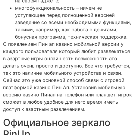
на своем гаджете;
многофункциональность – ничем не
уступающее перед полноценной версией
заведение со всеми необходимыми функциями,
такими, например, как работа с деньгами,
бонусная программа, техническая поддержка.
С появлением Пин ап казино мобильной версии у
каждого пользователя который любит развлекаться
в азартные игры онлайн есть возможность это
делать очень просто и доступно. Все что требуется,
так это наличие мобильного устройства и связи.
Сейчас это уже основной способ связи с игровой
платформой казино Пин Ап. Установив мобильную
версию казино Пинап на телефон или планшет, игрок
сможет в любое удобное для него время иметь
доступ к азартным развлечениям.
Официальное зеркало
PinUp