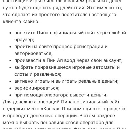
настоящие игры с использованием реальных денег
нужно будет сделать ряд действий. Это именно то,
что сделает из простого посетителя настоящего
клиента казино:
посетить Пинап официальный сайт через любой
браузер;
пройти на сайте процесс регистрации и
авторизоваться;
произвести в Пин Ап вход через свой аккаунт;
выбрать понравившиеся игровые автоматы и
слоты и развлечься;
активно играть и выиграть реальные деньги;
верифицироваться;
при помощи оператора вывести деньги.
Для денежных операций Пинап официальный сайт
содержит меню «Касса». При помощи этого раздела
и проводят денежные операции. В этом разделе
можно выбрать понравившегося оператора для