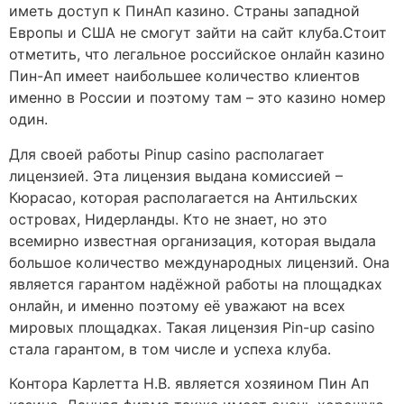
иметь доступ к ПинАп казино. Страны западной
Европы и США не смогут зайти на сайт клуба.Стоит
отметить, что легальное российское онлайн казино
Пин-Ап имеет наибольшее количество клиентов
именно в России и поэтому там – это казино номер
один.
Для своей работы Pinup casino располагает
лицензией. Эта лицензия выдана комиссией –
Кюрасао, которая располагается на Антильских
островах, Нидерланды. Кто не знает, но это
всемирно известная организация, которая выдала
большое количество международных лицензий. Она
является гарантом надёжной работы на площадках
онлайн, и именно поэтому её уважают на всех
мировых площадках. Такая лицензия Pin-up casino
стала гарантом, в том числе и успеха клуба.
Контора Карлетта Н.В. является хозяином Пин Ап