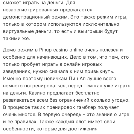
сможет играть на деньги. Для
незарегистрированных предлагается
демонстрационный режим. Это также режим игры,
только в котором используются исключительно
виртуальные деньги, то есть и выигрыши будут
такими же.
Демо режим в Pinup casino online очень полезен и
особенно для начинающих. Дело в том, что тем, кто
только пробует играть в онлайн игровых
заведениях, нужно сначала к ним привыкнуть.
Именно поэтому новичкам Пин Ап лучше всего
немного потренироваться, перед тем как уже играть
на деньги. Казино предлагает бесплатно
развлекаться всем без ограничений сколько угодно.
В процессе таких тренировок гэмблер получает
очень многое. В первую очередь – это знания о игре
и её правилах. Также каждый слот имеет свои
особенности, которые для достижения