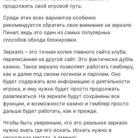
продолжить свой игровой путь.
Среди этих всех вариантов особенно
рекомендуется обратить свое внимание на зеркало
Пинап, ведь это один из самых популярных
способов обхода блокировки.
Зеркало – это точная копия главного сайта клуба,
переписанная на другой сайт. Это фактически дубль
казино. Такое зеркало позволяет работать гэмблеру,
как и далее под своим логином и паролем. Оно
будет содержать всю информацию о деятельности
игрока, и ему нужно будет просто продолжать
развлекаться. На зеркале будут сохранены все
функции, и возможности казино и гэмблер просто
дальше будет работать, как и прежде.
Чтобы быть уверенным, что это реальное зеркало
нужно знать где его искать. Искать нужно в
нескольких местах, а именно: