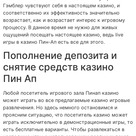
Гэмблер чувствуют себя в настоящем казино, и
соответственно их эффективность значительно
возрастает, как и возрастает интерес к игровому
процессу. В данное время не нужно для живых
ощущений посещать настоящее казино, ведь live
игры в казино Пин-Ап есть все для этого.
Пополнение депозита и
снятие средств казино
Пин Ап
Любой посетитель игрового зала Пинап казино
может играть во все предлагаемые казино игровые
развлечения. Но здесь немного остановимся и
проясним ситуацию, что посетитель казино может
играть исключительно в демонстрационные игры, то
есть бесплатные варианты. Чтобы развлекаться в