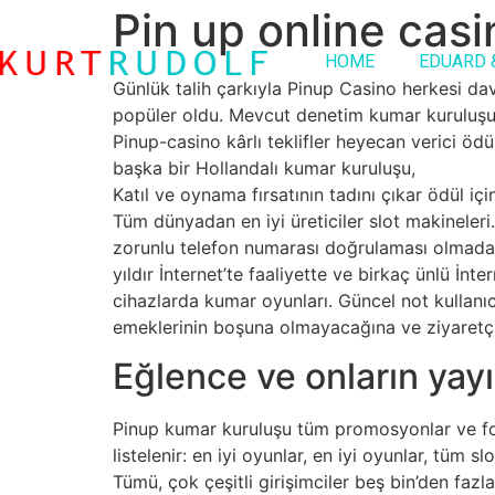
Pin up online casi
HOME
EDUARD 
Günlük talih çarkıyla Pinup Casino herkesi dav
popüler oldu. Mevcut denetim kumar kuruluşu i
Pinup-casino kârlı teklifler heyecan verici öd
başka bir Hollandalı kumar kuruluşu,
Katıl ve oynama fırsatının tadını çıkar ödül içi
Tüm dünyadan en iyi üreticiler slot makinele
zorunlu telefon numarası doğrulaması olmadan
yıldır İnternet’te faaliyette ve birkaç ünlü İ
cihazlarda kumar oyunları. Güncel not kullanıc
emeklerinin boşuna olmayacağına ve ziyaretçile
Eğlence ve onların yay
Pinup kumar kuruluşu tüm promosyonlar ve fonla
listelenir: en iyi oyunlar, en iyi oyunlar, tüm s
Tümü, çok çeşitli girişimciler beş bin’den fazla