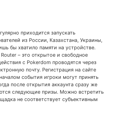
гулярно приходится запускать
вателей из России, Казахстана, Украины,
ишь бы хватило памяти на устройстве.
 Router – это открытое и свободное
действия с Pokerdom проводятся через
ктронную почту. Регистрация на сайте
 началом события игроки могут принять
огда после открытия аккаунта сразу же
аются следующие призы. Можно встретить
лощадка не соответствует субъективным