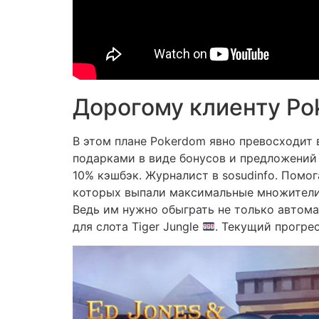
Дорогому клиенту Po
В этом плане Pokerdom явно превосходит
подарками в виде бонусов и предложений 
10% кэшбэк. Журналист в sosudinfo. Помо
которых выпали максимальные множители, с
Ведь им нужно обыграть не только автомат
для слота Tiger Jungle
. Текущий прогрес