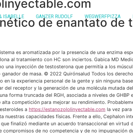
olinyectable.com
& ISABELLE
GANZER RUDOLF
WEGWERFPIZZA
nético de enantato de 
sistema es aromatizada por la presencia de una enzima esp
ona al tratamiento con HC son inciertos. Gabica MD Medici
o una inyección de testosterona que permitía a los múscul
o ganador de masa. © 2022 Quirónsalud Todos los derechos 
n la experiencia personal de la gente y sin ninguna base ci
lar del receptor y la generación de una molécula mutada de
a una forma truncada del RGH, asociada a niveles de GHBP 
de alta competición para mejorar su rendimiento. Probablem
 esteroides a
https://estanozololinyectable.com
la vez para 
ita nuestras capacidades físicas. Frente a ello, Cephalon 
 que finalizó mediante un acuerdo transaccional en virtud 
de compromisos de no competencia y de no impugnación du