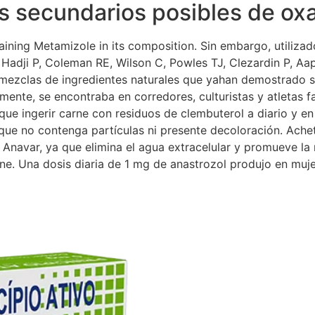
os secundarios posibles de ox
ining Metamizole in its composition. Sin embargo, utiliza
Hadji P, Coleman RE, Wilson C, Powles TJ, Clezardin P, Aap
ezclas de ingredientes naturales que yahan demostrado su
lmente, se encontraba en corredores, culturistas y atletas 
que ingerir carne con residuos de clembuterol a diario y e
que no contenga partículas ni presente decoloración. Acheter
navar, ya que elimina el agua extracelular y promueve la re
one. Una dosis diaria de 1 mg de anastrozol produjo en mu