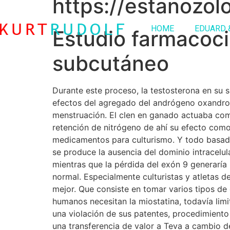
https://estanozol
HOME
EDUARD 
Estudio farmacoci
subcutáneo
Durante este proceso, la testosterona en su 
efectos del agregado del andrógeno oxandrol
menstruación. El clen en ganado actuaba com
retención de nitrógeno de ahí su efecto com
medicamentos para culturismo. Y todo basado e
se produce la ausencia del dominio intracelu
mientras que la pérdida del exón 9 generarí
normal. Especialmente culturistas y atletas 
mejor. Que consiste en tomar varios tipos de
humanos necesitan la miostatina, todavía lim
una violación de sus patentes, procedimiento
una transferencia de valor a Teva a cambio 