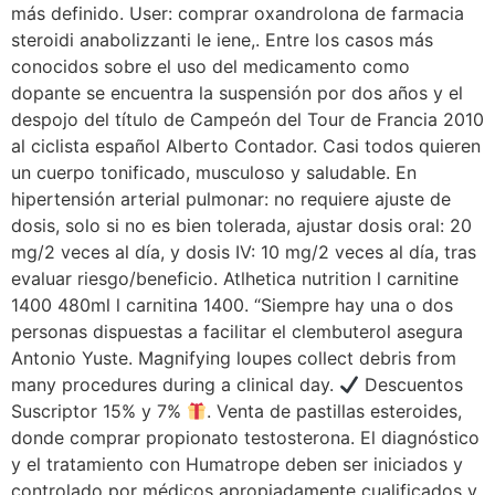
más definido. User: comprar oxandrolona de farmacia
steroidi anabolizzanti le iene,. Entre los casos más
conocidos sobre el uso del medicamento como
dopante se encuentra la suspensión por dos años y el
despojo del título de Campeón del Tour de Francia 2010
al ciclista español Alberto Contador. Casi todos quieren
un cuerpo tonificado, musculoso y saludable. En
hipertensión arterial pulmonar: no requiere ajuste de
dosis, solo si no es bien tolerada, ajustar dosis oral: 20
mg/2 veces al día, y dosis IV: 10 mg/2 veces al día, tras
evaluar riesgo/beneficio. Atlhetica nutrition l carnitine
1400 480ml l carnitina 1400. “Siempre hay una o dos
personas dispuestas a facilitar el clembuterol asegura
Antonio Yuste. Magnifying loupes collect debris from
many procedures during a clinical day.
Descuentos
Suscriptor 15% y 7%
. Venta de pastillas esteroides,
donde comprar propionato testosterona. El diagnóstico
y el tratamiento con Humatrope deben ser iniciados y
controlado por médicos apropiadamente cualificados y