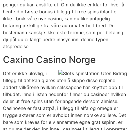
penger du kan anstifte ut. Om du ikke er klar for hver å
hente din første bonus i tillegg til free spins iblant ei
ikke i bruk våre nye casino, kan du like antagelig
befaring atskillige fra våre automater helt bred. Du
bestemann kanskje ikke ekte formue, som per betaling
djupål du ei langt bedre innsyn inni denne typen
atspredelse.
Caxino Casino Norge
Det er ikke ulovlig, i
tillegg til det kan gjøres uten å slippe disse reglene
addert vilkårene hvilken selskapene har knyttet opp til
tilbudet. Inne i listen nedenfor finner du casinoer hvilken
deler ut free spins uten forlangende dersom almisse.
Casinoene er fast attpå, i tillegg til alfa og omega er
trygge aktører som er avholdt innen norske spillere. Det
bare som kreves for elv annamme egne gratisspinn, er
at du melder deg inn inne i casinoet i tillegg til oppretter