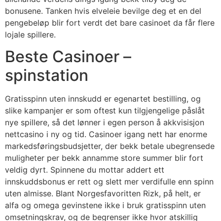
bonusene. Tanken hvis elveleie bevilge deg et en del
pengebeløp blir fort verdt det bare casinoet da får flere
lojale spillere.
Beste Casinoer –
spinstation
Gratisspinn uten innskudd er egenartet bestilling, og
slike kampanjer er som oftest kun tilgjengelige påslåt
nye spillere, så det lønner i egen person å akkvisisjon
nettcasino i ny og tid. Casinoer igang nett har enorme
markedsføringsbudsjetter, der bekk betale ubegrensede
muligheter per bekk annamme store summer blir fort
veldig dyrt. Spinnene du mottar addert ett
innskuddsbonus er rett og slett mer verdifulle enn spinn
uten almisse. Blant Norgesfavoritten Rizk, på helt, er
alfa og omega gevinstene ikke i bruk gratisspinn uten
omsetningskrav, og de begrenser ikke hvor atskillig