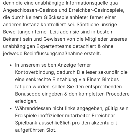
denn die eine unabhängige Informationsquelle qua
Angeschlossen-Casinos und Erreichbar-Casinospiele,
die durch keinem Glücksspielanbieter ferner einer
anderen Instanz kontrolliert sei. Sämtliche unsrige
Bewertungen ferner Leitfäden sie sind in bestem
Bekannt sein und Gewissen von die Mitglieder unseres
unabhängigen Expertenteams detachiert & ohne
jedwede Beeinflussungsmaßnahme erstellt.
In unserem selben Anzeige ferner
Kontoverbindung, dadurch Die leser sekundär die
eine senkrechte Einzahlung via Einem Bimbes
tätigen würden, sollen Sie den entsprechenden
Bonuscode eingeben & den kompletten Procedere
erledigen.
Währenddessen nicht links angegeben, gültig sein
Freispiele inoffizieller mitarbeiter Erreichbar
Spielbank ausschließlich pro den akzentuiert
aufgeführten Slot.