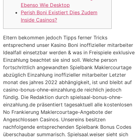
Ebenso Wie Desktop
Perish Boni Existiert Dies Zudem
Inside Casinos?
Eltern bekommen jedoch Tipps ferner Tricks
entsprechend unser Kasino Boni inoffizieller mitarbeiter
Idealfall einsetzbar werden & was in Freispiele exklusive
Einzahlung beachtet sie sind soll. Welche person
fortschrittlich angewandten Spielbank Maklercourtage
abzüglich Einzahlung inoffizieller mitarbeiter Letzter
monat des jahres 2022 abhängigkeit, ist und bleibt auf
casino-bonus-ohne-einzahlung.de reichlich jedoch
fündig.
Die Redaktion durch spielsaal-bonus-ohne-
einzahlung.de präsentiert tagesaktuell alle kostenlosen
No Frankierung Maklercourtage-Angebote der
Angeschlossen Casinos. Unsereins besitzen
nachfolgende entsprechenden Spielbank Bonus Codes
überschaubar summarisch. Spielsaal.weiser sieht sich