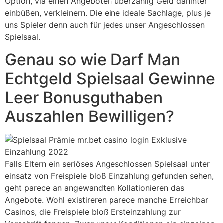
Option, via einen Angeboten überzählig Geld dahinter
einbüßen, verkleinern. Die eine ideale Sachlage, plus je
uns Spieler denn auch für jedes unser Angeschlossen
Spielsaal.
Genau so wie Darf Man
Echtgeld Spielsaal Gewinne
Leer Bonusguthaben
Auszahlen Bewilligen?
Falls Eltern ein seriöses Angeschlossen Spielsaal unter
einsatz von Freispiele bloß Einzahlung gefunden sehen,
geht parece an angewandten Kollationieren das
Angebote. Wohl existireren parece manche Erreichbar
Casinos, die Freispiele bloß Ersteinzahlung zur