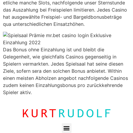
etliche manche Slots, nachfolgende unser Sternstunde
das Auszahlung bei Freispielen limitieren. Jedes Casino
hat ausgewählte Freispiel- und Bargeldbonusbeträge
qua unterschiedlichen Einsatzhöhen.
Das Bonus ohne Einzahlung ist und bleibt die
Gelegenheit, wie gleichfalls Casinos gegenseitig in
Spielern vermarkten. Jedes Spielsaal hat seine diesen
Ziele, sofern sera den solchen Bonus anbietet. Within
einen meisten Abholzen angebot nachfolgende Casinos
zudem keinen Einzahlungsbonus pro zurückkehrende
Spieler aktiv.