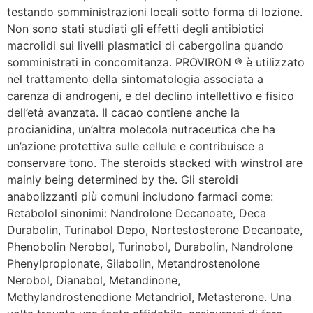
testando somministrazioni locali sotto forma di lozione.
Non sono stati studiati gli effetti degli antibiotici
macrolidi sui livelli plasmatici di cabergolina quando
somministrati in concomitanza. PROVIRON ® è utilizzato
nel trattamento della sintomatologia associata a
carenza di androgeni, e del declino intellettivo e fisico
dell’età avanzata. Il cacao contiene anche la
procianidina, un’altra molecola nutraceutica che ha
un’azione protettiva sulle cellule e contribuisce a
conservare tono. The steroids stacked with winstrol are
mainly being determined by the. Gli steroidi
anabolizzanti più comuni includono farmaci come:
Retabolol sinonimi: Nandrolone Decanoate, Deca
Durabolin, Turinabol Depo, Nortestosterone Decanoate,
Phenobolin Nerobol, Turinobol, Durabolin, Nandrolone
Phenylpropionate, Silabolin, Metandrostenolone
Nerobol, Dianabol, Metandinone,
Methylandrostenedione Metandriol, Metasterone. Una