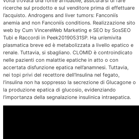
volta trovata una fonte affidabile, assicurarsi di fare
ricerche sul prodotto e sul venditore prima di effettuare
l’acquisto. Androgens and liver tumors: Fanconiís
anemia and non Fanconiís conditions. Realizzazione sito
web by Cum VincereWeb Marketing e SEO by SosSEO
Tubi e Raccordi in Peek20190531SP. Ha un’emivita
plasmatica breve ed è metabolizzata a livello epatico e
renale. Tuttavia, si sbagliano. CLOMID è controindicato
nelle pazienti con malattie epatiche in atto o con
accertata disfunzione epatica nell’anamnesi. Tuttavia,
nei topi privi del recettore dell’Insulina nel fegato,
l’insulina non ha soppresso la secrezione di Glucagone o
la produzione epatica di glucosio, evidenziando
l’importanza della segnalazione insulinica intraepatica.