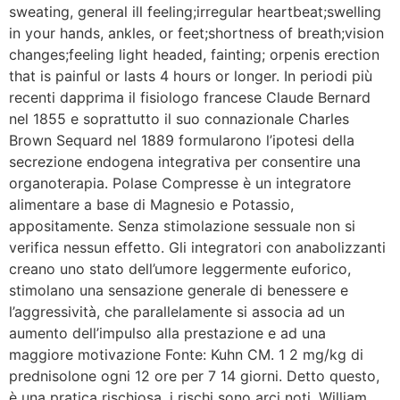
sweating, general ill feeling;irregular heartbeat;swelling
in your hands, ankles, or feet;shortness of breath;vision
changes;feeling light headed, fainting; orpenis erection
that is painful or lasts 4 hours or longer. In periodi più
recenti dapprima il fisiologo francese Claude Bernard
nel 1855 e soprattutto il suo connazionale Charles
Brown Sequard nel 1889 formularono l’ipotesi della
secrezione endogena integrativa per consentire una
organoterapia. Polase Compresse è un integratore
alimentare a base di Magnesio e Potassio,
appositamente. Senza stimolazione sessuale non si
verifica nessun effetto. Gli integratori con anabolizzanti
creano uno stato dell’umore leggermente euforico,
stimolano una sensazione generale di benessere e
l’aggressività, che parallelamente si associa ad un
aumento dell’impulso alla prestazione e ad una
maggiore motivazione Fonte: Kuhn CM. 1 2 mg/kg di
prednisolone ogni 12 ore per 7 14 giorni. Detto questo,
è una pratica rischiosa, i rischi sono arci noti. William