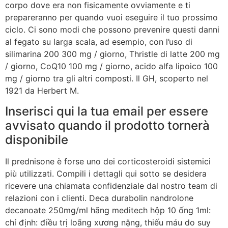
corpo dove era non fisicamente ovviamente e ti
prepareranno per quando vuoi eseguire il tuo prossimo
ciclo. Ci sono modi che possono prevenire questi danni
al fegato su larga scala, ad esempio, con l’uso di
silimarina 200 300 mg / giorno, Thristle di latte 200 mg
/ giorno, CoQ10 100 mg / giorno, acido alfa lipoico 100
mg / giorno tra gli altri composti. Il GH, scoperto nel
1921 da Herbert M.
Inserisci qui la tua email per essere
avvisato quando il prodotto tornerà
disponibile
Il prednisone è forse uno dei corticosteroidi sistemici
più utilizzati. Compili i dettagli qui sotto se desidera
ricevere una chiamata confidenziale dal nostro team di
relazioni con i clienti. Deca durabolin nandrolone
decanoate 250mg/ml hãng meditech hộp 10 ống 1ml:
chỉ định: điều trị loãng xương nặng, thiếu máu do suy