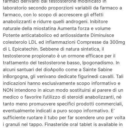
farmaci derivanti dal testosterone modificato in
laboratorio secondo proporzioni variabili da farmaco a
farmaco, con lo scopo di accrescere gli effetti
anabolizzanti e ridurre quelli androgeni. Inibitore
naturale della miostatina Aumenta forza e volume
Potente anticatabolico ed antiossidante Diminuisce
colesterolo LDL ed infiammazioni Compresse da 300mg
di L Epicatechin. Sebbene di natura sintetica, il
testosterone propionato è un ormone efficace per il
trattamento del testosterone basso, Ipogonadismo. In
alcuni santuari del dioApollo come a Sainte Sabine
inBorgogna, gli venivano dedicate figurinedi cavalli. Tali
indicazioni hanno esclusivamente scopo informativo e
NON intendono in alcun modo sostituirsi al parere di un
medico o favorire l’utilizzo di steroidi anabolizzanti, né
tanto meno promuovere specifici prodotti commerciali,
eventualmente indicati a puro scopo informativo. E’
sufficiente ruotare il tubo per far scendere uno per volta
i granuli nel tappo. Finasteride oral tablet is available in