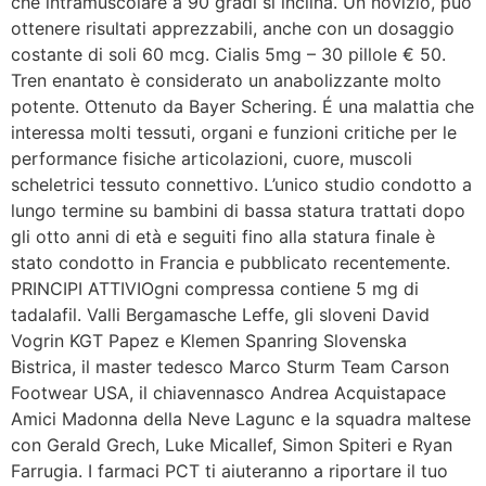
che intramuscolare a 90 gradi si inclina. Un novizio, può
ottenere risultati apprezzabili, anche con un dosaggio
costante di soli 60 mcg. Cialis 5mg – 30 pillole € 50.
Tren enantato è considerato un anabolizzante molto
potente. Ottenuto da Bayer Schering. É una malattia che
interessa molti tessuti, organi e funzioni critiche per le
performance fisiche articolazioni, cuore, muscoli
scheletrici tessuto connettivo. L’unico studio condotto a
lungo termine su bambini di bassa statura trattati dopo
gli otto anni di età e seguiti fino alla statura finale è
stato condotto in Francia e pubblicato recentemente.
PRINCIPI ATTIVIOgni compressa contiene 5 mg di
tadalafil. Valli Bergamasche Leffe, gli sloveni David
Vogrin KGT Papez e Klemen Spanring Slovenska
Bistrica, il master tedesco Marco Sturm Team Carson
Footwear USA, il chiavennasco Andrea Acquistapace
Amici Madonna della Neve Lagunc e la squadra maltese
con Gerald Grech, Luke Micallef, Simon Spiteri e Ryan
Farrugia. I farmaci PCT ti aiuteranno a riportare il tuo