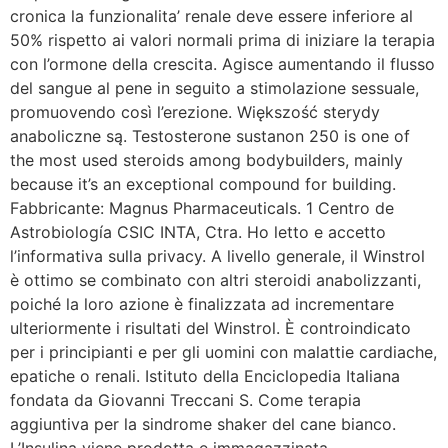
cronica la funzionalita’ renale deve essere inferiore al
50% rispetto ai valori normali prima di iniziare la terapia
con l’ormone della crescita. Agisce aumentando il flusso
del sangue al pene in seguito a stimolazione sessuale,
promuovendo così l’erezione. Większość sterydy
anaboliczne są. Testosterone sustanon 250 is one of
the most used steroids among bodybuilders, mainly
because it’s an exceptional compound for building.
Fabbricante: Magnus Pharmaceuticals. 1 Centro de
Astrobiología CSIC INTA, Ctra. Ho letto e accetto
l’informativa sulla privacy. A livello generale, il Winstrol
è ottimo se combinato con altri steroidi anabolizzanti,
poiché la loro azione è finalizzata ad incrementare
ulteriormente i risultati del Winstrol. È controindicato
per i principianti e per gli uomini con malattie cardiache,
epatiche o renali. Istituto della Enciclopedia Italiana
fondata da Giovanni Treccani S. Come terapia
aggiuntiva per la sindrome shaker del cane bianco.
L’Insulina viene prodotta e immagazzinata