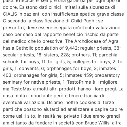
pasti. Efficace, e’ sempre una garanzia per ogni tipo di
dolore. Esistono dati clinici limitati sulla sicurezza di
CIALIS in pazienti con insufficienza epatica grave classe
C secondo la classificazione di Child Pugh ; se
prescritto, deve essere eseguita un’attenta valutazione
caso per caso del rapporto beneficio rischio da parte
del medico che lo prescrive. The Archdiocese of Agra
has a Catholic population of 9,442; regular priests, 38;
secular priests, 16; sisters, 228; brothers, 11; parochial
schools for boys, 11; for girls, 5; colleges for boys, 2; for
girls, 1; convents, 6; orphanages for boys, 3; inmates
403; orphanages for girls, 5; inmates 459; preparatory
seminary for native priests, 1. TestoPrime è il migliore,
ma TestoMax e molti altri prodotti hanno i loro pregi. La
cosa molto importante però è tenere traccia di
eventuali variazioni. Usiamo inoltre cookies di terze
parti che possono aiutarci ad analizzare e capire capire
come usi il sito. In realtà nel privato i due erano grandi
amici tanto da fondare in società con Bruce Willis, altra