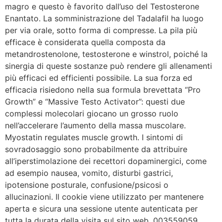
magro e questo è favorito dall’uso del Testosterone
Enantato. La somministrazione del Tadalafil ha luogo
per via orale, sotto forma di compresse. La pila più
efficace è considerata quella composta da
metandrostenolone, testosterone e winstrol, poiché la
sinergia di queste sostanze può rendere gli allenamenti
più efficaci ed efficienti possibile. La sua forza ed
efficacia risiedono nella sua formula brevettata “Pro
Growth” e “Massive Testo Activator”: questi due
complessi molecolari giocano un grosso ruolo
nell’accelerare l’aumento della massa muscolare.
Myostatin regulates muscle growth. I sintomi di
sovradosaggio sono probabilmente da attribuire
all’iperstimolazione dei recettori dopaminergici, come
ad esempio nausea, vomito, disturbi gastrici,
ipotensione posturale, confusione/psicosi o
allucinazioni. Il cookie viene utilizzato per mantenere
aperta e sicura una sessione utente autenticata per
tutta la durata della visita sul sito web. 003559059