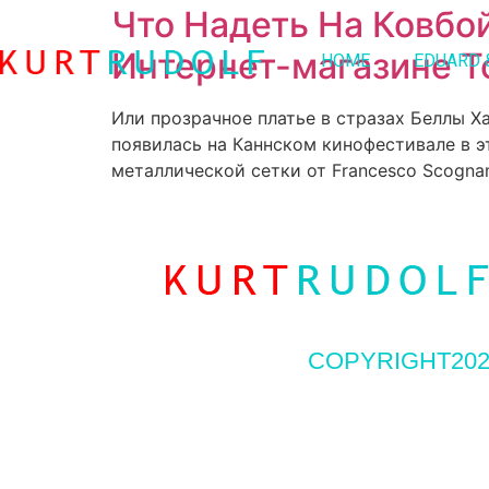
Что Надеть На Ковбо
Интернет-магазине Т
HOME
EDUARD 
Или прозрачное платье в стразах Беллы Х
появилась на Каннском кинофестивале в э
металлической сетки от Francesco Scognam
COPYRIGHT202