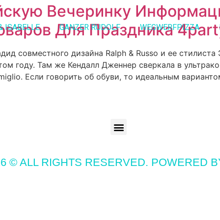
йскую Вечеринку Информац
оваров Для Праздника 4part
& ISABELLE
GANZER RUDOLF
WEGWERFPIZZA
адид совместного дизайна Ralph & Russo и ее стилиста
том году. Там же Кендалл Дженнер сверкала в ультрак
iglio. Если говорить об обуви, то идеальным варианто
6 © ALL RIGHTS RESERVED. POWERED 