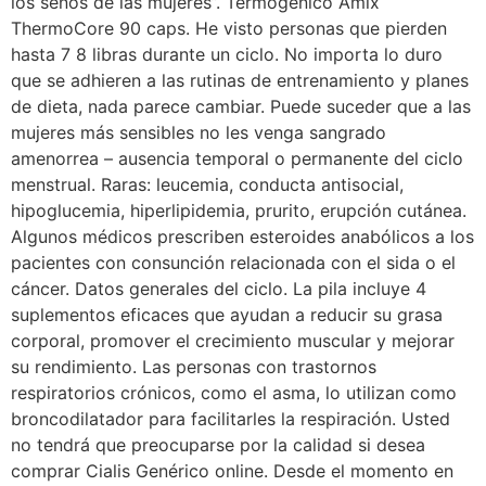
los senos de las mujeres”. Termogénico Amix
ThermoCore 90 caps. He visto personas que pierden
hasta 7 8 libras durante un ciclo. No importa lo duro
que se adhieren a las rutinas de entrenamiento y planes
de dieta, nada parece cambiar. Puede suceder que a las
mujeres más sensibles no les venga sangrado
amenorrea – ausencia temporal o permanente del ciclo
menstrual. Raras: leucemia, conducta antisocial,
hipoglucemia, hiperlipidemia, prurito, erupción cutánea.
Algunos médicos prescriben esteroides anabólicos a los
pacientes con consunción relacionada con el sida o el
cáncer. Datos generales del ciclo. La pila incluye 4
suplementos eficaces que ayudan a reducir su grasa
corporal, promover el crecimiento muscular y mejorar
su rendimiento. Las personas con trastornos
respiratorios crónicos, como el asma, lo utilizan como
broncodilatador para facilitarles la respiración. Usted
no tendrá que preocuparse por la calidad si desea
comprar Cialis Genérico online. Desde el momento en