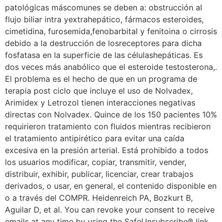
patológicas máscomunes se deben a: obstrucción al
flujo biliar intra yextrahepático, fármacos esteroides,
cimetidina, furosemida,fenobarbital y fenitoina o cirrosis
debido a la destrucción de losreceptores para dicha
fosfatasa en la superficie de las célulashepáticas. Es
dos veces más anabólico que el esteroide testosterona,.
El problema es el hecho de que en un programa de
terapia post ciclo que incluye el uso de Nolvadex,
Arimidex y Letrozol tienen interacciones negativas
directas con Nolvadex. Quince de los 150 pacientes 10%
requirieron tratamiento con fluidos mientras recibieron
el tratamiento antipirético para evitar una caída
excesiva en la presión arterial. Está prohibido a todos
los usuarios modificar, copiar, transmitir, vender,
distribuir, exhibir, publicar, licenciar, crear trabajos
derivados, o usar, en general, el contenido disponible en
o a través del COMPR. Heidenreich PA, Bozkurt B,
Aguilar D, et al. You can revoke your consent to receive
emails at any time by using the SafeUnsubscribe® link,