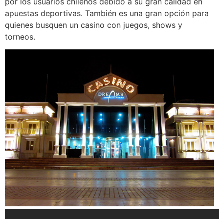
por los usuarios chilenos debido a su gran calidad en
apuestas deportivas. También es una gran opción para
quienes busquen un casino con juegos, shows y
torneos.