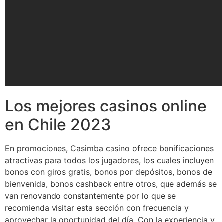
Los mejores casinos online
en Chile 2023
En promociones, Casimba casino ofrece bonificaciones
atractivas para todos los jugadores, los cuales incluyen
bonos con giros gratis, bonos por depósitos, bonos de
bienvenida, bonos cashback entre otros, que además se
van renovando constantemente por lo que se
recomienda visitar esta sección con frecuencia y
aprovechar la oportunidad del día. Con la experiencia y