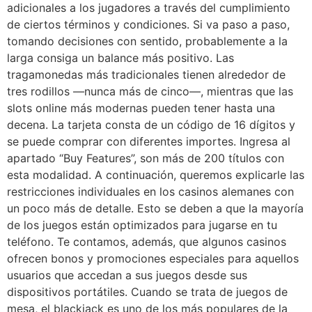
adicionales a los jugadores a través del cumplimiento
de ciertos términos y condiciones. Si va paso a paso,
tomando decisiones con sentido, probablemente a la
larga consiga un balance más positivo. Las
tragamonedas más tradicionales tienen alrededor de
tres rodillos ―nunca más de cinco―, mientras que las
slots online más modernas pueden tener hasta una
decena. La tarjeta consta de un código de 16 dígitos y
se puede comprar con diferentes importes. Ingresa al
apartado “Buy Features”, son más de 200 títulos con
esta modalidad. A continuación, queremos explicarle las
restricciones individuales en los casinos alemanes con
un poco más de detalle. Esto se deben a que la mayoría
de los juegos están optimizados para jugarse en tu
teléfono. Te contamos, además, que algunos casinos
ofrecen bonos y promociones especiales para aquellos
usuarios que accedan a sus juegos desde sus
dispositivos portátiles. Cuando se trata de juegos de
mesa, el blackjack es uno de los más populares de la