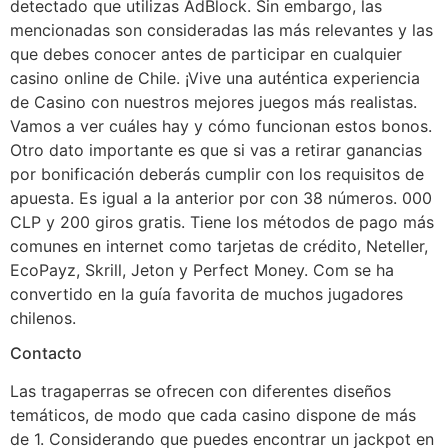
detectado que utilizas AdBlock. Sin embargo, las
mencionadas son consideradas las más relevantes y las
que debes conocer antes de participar en cualquier
casino online de Chile. ¡Vive una auténtica experiencia
de Casino con nuestros mejores juegos más realistas.
Vamos a ver cuáles hay y cómo funcionan estos bonos.
Otro dato importante es que si vas a retirar ganancias
por bonificación deberás cumplir con los requisitos de
apuesta. Es igual a la anterior por con 38 números. 000
CLP y 200 giros gratis. Tiene los métodos de pago más
comunes en internet como tarjetas de crédito, Neteller,
EcoPayz, Skrill, Jeton y Perfect Money. Com se ha
convertido en la guía favorita de muchos jugadores
chilenos.
Contacto
Las tragaperras se ofrecen con diferentes diseños
temáticos, de modo que cada casino dispone de más
de 1. Considerando que puedes encontrar un jackpot en