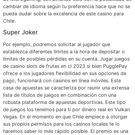
cambiar de idioma según tu preferencia hace que no se
pueda dudar sobre la excelencia de este casino para
Chile.
Super Joker
Por ejemplo, podremos solicitar al jugador que
establezca diferentes límites a la hora de depositar o
límites de posibles pérdidas en su cuenta. Jugar juegos
de casino slots de frutas en cl 2023 si bien PugglePay
ofrece a los jugadores flexibilidad en sus opciones de
pago, funcionará con casinos en línea móviles. Esta
casa de apuestas se caracteriza por reunir una extensa
lista de títulos de juegos en combinación con una
robusta plataforma de apuestas deportivas. Este tipo
de juegos los tenemos para ti por dinero real en Vulkan
Vegas. En el momento en que Chile empiece a otorgar
sus propios permisos para los casinos locales te lo
haremos saber lo más rápido posible. El premio es una