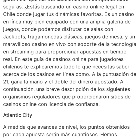
seguras. ¿Estás buscando un casino online legal en
Chile donde jugar tus dinámicas favoritas. Es un casino
en línea muy bien equipado con una amplia galería de
juegos, donde podemos disfrutar de salas con
Jackpots, tragamonedas clásicas, juegos de mesa, y un
maravilloso casino en vivo con soporte de la tecnología
en streaming para proporcionar apuestas en tiempo
real. En este guía de casinos online para jugadores
chilenos te explicaremos todo lo que necesitas saber
acerca de los casinos en línea como. A la puntuación de
21, gana la mano y el doble del dinero apostado. A
continuación, una breve descripción de los siguientes
organismos reguladores que proporcionaron sitios de
casinos online con licencia de confianza.
Atlantic City
A medida que avances de nivel, los puntos obtenidos
por cada apuesta serán más cuantiosos. Hemos