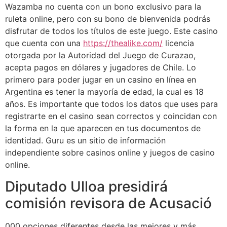
Wazamba no cuenta con un bono exclusivo para la
ruleta online, pero con su bono de bienvenida podrás
disfrutar de todos los títulos de este juego. Este casino
que cuenta con una
https://thealike.com/
licencia
otorgada por la Autoridad del Juego de Curazao,
acepta pagos en dólares y jugadores de Chile. Lo
primero para poder jugar en un casino en línea en
Argentina es tener la mayoría de edad, la cual es 18
años. Es importante que todos los datos que uses para
registrarte en el casino sean correctos y coincidan con
la forma en la que aparecen en tus documentos de
identidad. Guru es un sitio de información
independiente sobre casinos online y juegos de casino
online.
Diputado Ulloa presidirá
comisión revisora de Acusació
000 opciones diferentes desde las mejores y más