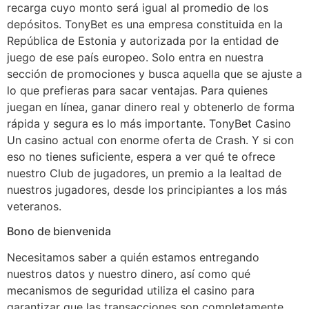
recarga cuyo monto será igual al promedio de los
depósitos. TonyBet es una empresa constituida en la
República de Estonia y autorizada por la entidad de
juego de ese país europeo. Solo entra en nuestra
sección de promociones y busca aquella que se ajuste a
lo que prefieras para sacar ventajas. Para quienes
juegan en línea, ganar dinero real y obtenerlo de forma
rápida y segura es lo más importante. TonyBet Casino
Un casino actual con enorme oferta de Crash. Y si con
eso no tienes suficiente, espera a ver qué te ofrece
nuestro Club de jugadores, un premio a la lealtad de
nuestros jugadores, desde los principiantes a los más
veteranos.
Bono de bienvenida
Necesitamos saber a quién estamos entregando
nuestros datos y nuestro dinero, así como qué
mecanismos de seguridad utiliza el casino para
garantizar que las transacciones son completamente