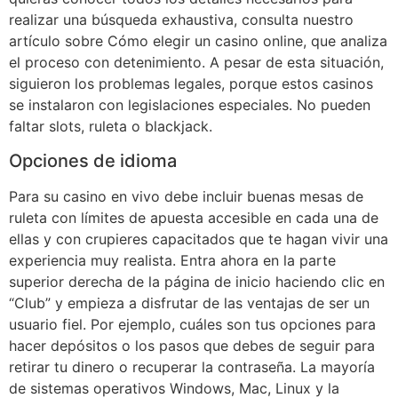
realizar una búsqueda exhaustiva, consulta nuestro
artículo sobre Cómo elegir un casino online, que analiza
el proceso con detenimiento. A pesar de esta situación,
siguieron los problemas legales, porque estos casinos
se instalaron con legislaciones especiales. No pueden
faltar slots, ruleta o blackjack.
Opciones de idioma
Para su casino en vivo debe incluir buenas mesas de
ruleta con límites de apuesta accesible en cada una de
ellas y con crupieres capacitados que te hagan vivir una
experiencia muy realista. Entra ahora en la parte
superior derecha de la página de inicio haciendo clic en
“Club” y empieza a disfrutar de las ventajas de ser un
usuario fiel. Por ejemplo, cuáles son tus opciones para
hacer depósitos o los pasos que debes de seguir para
retirar tu dinero o recuperar la contraseña. La mayoría
de sistemas operativos Windows, Mac, Linux y la