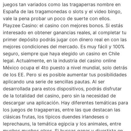
juegos tan variados como las tragaperras nombre en
España de las tragamonedas o slots y el video bingo,
vale la pena probar un poco de suerte con ellos.
Playzee Casino: el casino con mejores bonos. Si estás
interesado en obtener ganancias reales, al completar tu
primer depósito podrás jugar con dinero real en con las
mejores condiciones del mercado. Es muy fácil y 100%
seguro, siempre que haya elegido un casino en Chile
legal. Actualmente, en la industria del casino online
México ocupa el 4to puesto a nivel mundial, solo detrás
de los EE. Pero si es posible aumentar tus posibilidades
aplicando una serie de sencillas pautas. Al ser
desarrollada para estos dispositivos, podrás disfrutar
de la totalidad del casino, pero sin la necesidad de
descargar una aplicación. Hay diferentes temáticas para
los juegos de tragaperras, entre las que destacan las
clásicas frutas, los típicos duendes irlandeses o
leprechauns, la temática egipcia y los animales, entre
muchos muchos otros. Si buscas ganar y divertirte en