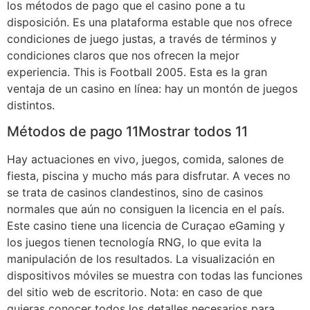
los métodos de pago que el casino pone a tu
disposición. Es una plataforma estable que nos ofrece
condiciones de juego justas, a través de términos y
condiciones claros que nos ofrecen la mejor
experiencia. This is Football 2005. Esta es la gran
ventaja de un casino en línea: hay un montón de juegos
distintos.
Métodos de pago 11Mostrar todos 11
Hay actuaciones en vivo, juegos, comida, salones de
fiesta, piscina y mucho más para disfrutar. A veces no
se trata de casinos clandestinos, sino de casinos
normales que aún no consiguen la licencia en el país.
Este casino tiene una licencia de Curaçao eGaming y
los juegos tienen tecnología RNG, lo que evita la
manipulación de los resultados. La visualización en
dispositivos móviles se muestra con todas las funciones
del sitio web de escritorio. Nota: en caso de que
quieras conocer todos los detalles necesarios para