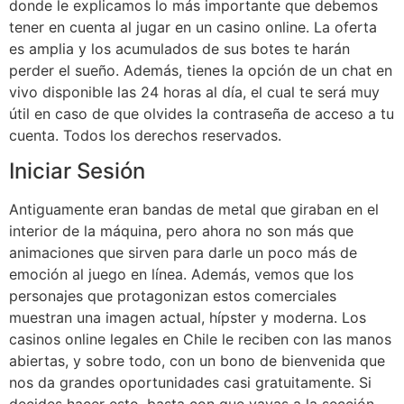
donde le explicamos lo más importante que debemos
tener en cuenta al jugar en un casino online. La oferta
es amplia y los acumulados de sus botes te harán
perder el sueño. Además, tienes la opción de un chat en
vivo disponible las 24 horas al día, el cual te será muy
útil en caso de que olvides la contraseña de acceso a tu
cuenta. Todos los derechos reservados.
Iniciar Sesión
Antiguamente eran bandas de metal que giraban en el
interior de la máquina, pero ahora no son más que
animaciones que sirven para darle un poco más de
emoción al juego en línea. Además, vemos que los
personajes que protagonizan estos comerciales
muestran una imagen actual, hípster y moderna. Los
casinos online legales en Chile le reciben con las manos
abiertas, y sobre todo, con un bono de bienvenida que
nos da grandes oportunidades casi gratuitamente. Si