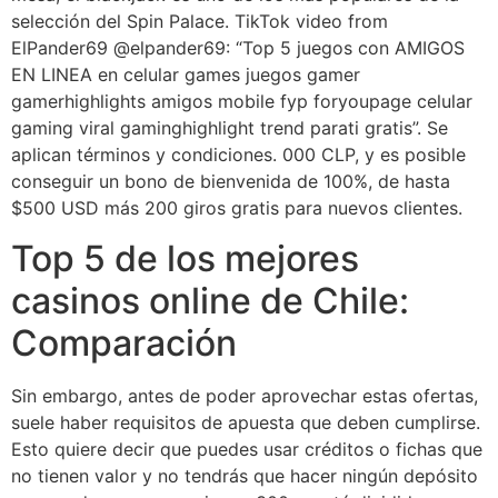
selección del Spin Palace. TikTok video from
ElPander69 @elpander69: “Top 5 juegos con AMIGOS
EN LINEA en celular games juegos gamer
gamerhighlights amigos mobile fyp foryoupage celular
gaming viral gaminghighlight trend parati gratis”. Se
aplican términos y condiciones. 000 CLP, y es posible
conseguir un bono de bienvenida de 100%, de hasta
$500 USD más 200 giros gratis para nuevos clientes.
Top 5 de los mejores
casinos online de Chile:
Comparación
Sin embargo, antes de poder aprovechar estas ofertas,
suele haber requisitos de apuesta que deben cumplirse.
Esto quiere decir que puedes usar créditos o fichas que
no tienen valor y no tendrás que hacer ningún depósito